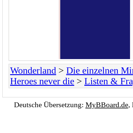
Wonderland
>
Die einzelnen Mi
Heroes never die
>
Listen & Fr
Deutsche Übersetzung:
MyBBoard.de
,