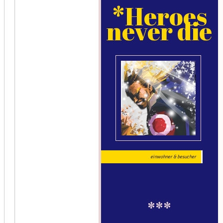
*Heroes
never die
einwohner & besucher
***