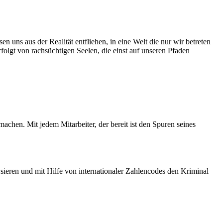
 über unsere eigenen Grenzen hinaus zu wachsen:
Zwischenfällen, die zusehends zu Verunsicherung und Furcht führen.
n uns aus der Realität entfliehen, in eine Welt die nur wir betreten
olgt von rachsüchtigen Seelen, die einst auf unseren Pfaden
nft bringen wird. Eins steht aber wohl fest. Die Schurkenliga ist
edliche Gesellschaft ausholt.
achen. Mit jedem Mitarbeiter, der bereit ist den Spuren seines
len Umständen versuchten zu verbergen.
sieren und mit Hilfe von internationaler Zahlencodes den Kriminal
entrum behandelt. Bessert sich sein Zustand nicht, verbringt er den
unter der Aufsicht der Inspektoren des Amtes für öffentliche