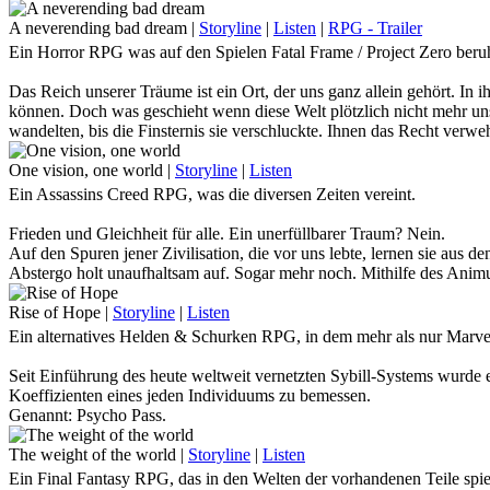
nach vorn zu gehen. Diesem einen Idol nachzueifern, das jeden Tag 
All Might.
A neverending bad dream
|
Storyline
|
Listen
|
RPG - Trailer
Ein Horror RPG was auf den Spielen Fatal Frame / Project Zero beruh
Doch was, wenn eben dieser Held fällt?
Schurken, die sich einst unter dem mächtigen Schatten All Mights du
Das Reich unserer Träume ist ein Ort, der uns ganz allein gehört. In i
Der Ruf nach einem Nachfolger, der dem sich ausbreitenden Chaos Her
können. Doch was geschieht wenn diese Welt plötzlich nicht mehr uns
Die Fußstapfen, die der ewig lächelnde Held hinterlässt sind gewaltig.
wandelten, bis die Finsternis sie verschluckte. Ihnen das Recht verw
noch lange nicht am Ende ihrer finsteren Pläne angelangt und es dürfte
Traust du dich, in unserem Horror - RPG einzuschlafen?
One vision, one world
|
Storyline
|
Listen
Ein Assassins Creed RPG, was die diversen Zeiten vereint.
Frieden und Gleichheit für alle. Ein unerfüllbarer Traum? Nein.
Auf den Spuren jener Zivilisation, die vor uns lebte, lernen sie aus de
Abstergo holt unaufhaltsam auf. Sogar mehr noch. Mithilfe des Animus
Vorfahren zu folgen, kommen sie den Aufenthaltsorten jener Edensplit
Rise of Hope
|
Storyline
|
Listen
Doch was würde geschehen, geriete der Animus außer Kontrolle?
Ein alternatives Helden & Schurken RPG, in dem mehr als nur Marv
Seit Einführung des heute weltweit vernetzten Sybill-Systems wurde 
Koeffizienten eines jeden Individuums zu bemessen.
Genannt: Psycho Pass.
Übersteigt der Psycho Pass einer Person den anerkannten Normalwert, w
Rest seines Lebens als Risikofaktor der restlichen Gesellschaft in Ge
The weight of the world
|
Storyline
|
Listen
Sicherheit zu arbeiten und seinesgleichen zu jagen.
Ein Final Fantasy RPG, das in den Welten der vorhandenen Teile spie