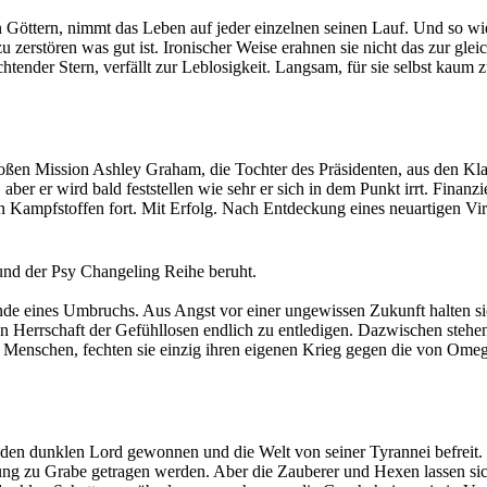
 Göttern, nimmt das Leben auf jeder einzelnen seinen Lauf. Und so w
u zerstören was gut ist. Ironischer Weise erahnen sie nicht das zur gle
gel wachsen.
chtender Stern, verfällt zur Leblosigkeit. Langsam, für sie selbst kaum 
se Galaxie zu erretten. Doch dafür braucht sie Hilfe. Beistand von den
 unbeugsame Glaube an das Gute wie ein reinigendes Licht. Ein Leucht
der Verzweiflung.
ubt wird.
ems, tatsächlich in der Lage diese Welt zu retten und den Abwärtstrud
roßen Mission Ashley Graham, die Tochter des Präsidenten, aus den Kl
 aber er wird bald feststellen wie sehr er sich in dem Punkt irrt. Fi
 Kampfstoffen fort. Mit Erfolg. Nach Entdeckung eines neuartigen Vir
n nach zwei Tagen bricht der Kontakt zu ihm Nahe Denver ab und der A
nd der Psy Changeling Reihe beruht.
n das Ende dieser Stadt in den Arklay Mountains war lediglich der Be
de eines Umbruchs. Aus Angst vor einer ungewissen Zukunft halten sich
Herrschaft der Gefühllosen endlich zu entledigen. Dazwischen stehen d
enschen, fechten sie einzig ihren eigenen Krieg gegen die von Omega 
und ungezügelter Leidenschaft?
n den dunklen Lord gewonnen und die Welt von seiner Tyrannei befreit. 
ung zu Grabe getragen werden. Aber die Zauberer und Hexen lassen sic