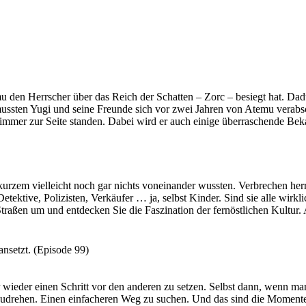
u den Herrscher über das Reich der Schatten – Zorc – besiegt hat. Dad
mussten Yugi und seine Freunde sich vor zwei Jahren von Atemu verabsc
m immer zur Seite standen. Dabei wird er auch einige überraschende Be
 du dich lieber seinen Feinden anschließen um den Thron zu erobern?
kurzem vielleicht noch gar nichts voneinander wussten. Verbrechen her
tektive, Polizisten, Verkäufer … ja, selbst Kinder. Sind sie alle wirkl
Straßen um und entdecken Sie die Faszination der fernöstlichen Kultur. A
 in den Abgrund sehen, blickt er irgendwann zu Ihnen zurück.
d hilf uns, ihre Geheimnisse zu ergründen.
nsetzt. (Episode 99)
wieder einen Schritt vor den anderen zu setzen. Selbst dann, wenn ma
mzudrehen. Einen einfacheren Weg zu suchen. Und das sind die Momente