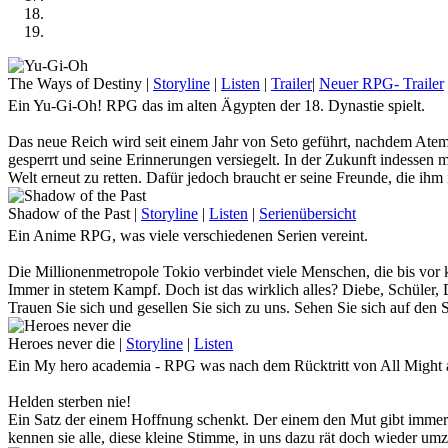
The Ways of Destiny
|
Storyline
|
Listen
|
Trailer
|
Neuer RPG- Trailer
Ein Yu-Gi-Oh! RPG das im alten Ägypten der 18. Dynastie spielt.
Das neue Reich wird seit einem Jahr von Seto geführt, nachdem Atem
gesperrt und seine Erinnerungen versiegelt. In der Zukunft indessen 
Welt erneut zu retten. Dafür jedoch braucht er seine Freunde, die ih
Kommst du nach Ägypten und stellst dich auf seine Seite, oder willst
Shadow of the Past
|
Storyline
|
Listen
|
Serienübersicht
Ein Anime RPG, was viele verschiedenen Serien vereint.
Die Millionenmetropole Tokio verbindet viele Menschen, die bis vor 
Immer in stetem Kampf. Doch ist das wirklich alles? Diebe, Schüler, De
Trauen Sie sich und gesellen Sie sich zu uns. Sehen Sie sich auf den 
dunklen Seiten dieser Stadt zu schauen … Denn wenn Sie lange genug
Heroes never die
|
Storyline
|
Listen
Tauche mit uns im Anime-Crossover - RPG in die riesige Stadt ein un
Ein My hero academia - RPG was nach dem Rücktritt von All Might a
Helden sterben nie!
Ein Satz der einem Hoffnung schenkt. Der einem den Mut gibt immer 
kennen sie alle, diese kleine Stimme, in uns dazu rät doch wieder u