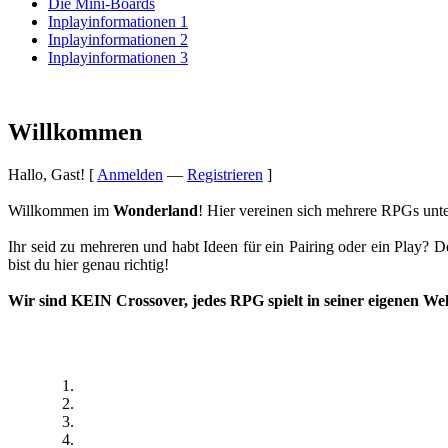
Die Mini-Boards
Inplayinformationen 1
Inplayinformationen 2
Inplayinformationen 3
Willkommen
Hallo, Gast! [
Anmelden
—
Registrieren
]
Willkommen im
Wonderland
! Hier vereinen sich mehrere RPGs unt
Ihr seid zu mehreren und habt Ideen für ein Pairing oder ein Play? 
bist du hier genau richtig!
Wir sind
KEIN Crossover
, jedes RPG spielt in seiner eigenen Wel