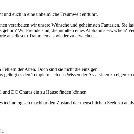
beweist, in allen Menschen steckt ein Held, wenn wir mutig genug sind
t und euch in eine unheimliche Traumwelt entführt.
ckten, kriechen zu Scharen aus ihren Löchern. Vielerorts kommt es zu 
hnen verarbeiten wir unsere Wünsche und geheimsten Fantasien. Sie lasse
r werden kann, wird stetig lauter.
 gehört? Wir Fremde sind, die inmitten eines Albtraums erwachen? Verf
 Und so schwer es auch ist, es bleibt lediglich abzuwarten was die Zuku
ehrte aus diesem Traum jemals wieder zu erwachen...
 nur eine Frage der Zeit sein, bis sie zum erneuten Schlag gegen die fri
n Fehlern der Alten. Doch sind sie nicht die einzigen.
 gelingt es den Templern sich das Wissen der Assassinen zu eigen zu m
ter näher, die die Alten zurück ließen und die die Assassinen unter al
el und DC Charas ein zu Hause finden können.
es technologisch machbar den Zustand der menschlichen Seele zu analy
ird er als latenter Verbrecher inhaftiert und in einem Rehabilitationsz
fangenschaft. Oder er bekommt die Chance als sogenannter Vollstrecker 
lt.