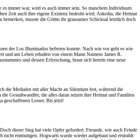
ie es immer war, wird es auch immer sein. So manchem Individuum
ichen Zeit auch ihre eigene Existenz bedroht wird. Askedia, die Heimat
zu bemerken, musste die Göttin ihr grausames Schicksal letztlich doch
 großen und kleinen Helden aus all jenen Welten, denen sie Leben
feuer das es vermag Türen aufzustoßen und waschechte Helden aus
el umzukehren?
auen der Los Illuminados befreien konnte. Nach wie vor geht es wie
nanziert und am Leben erhalten von einem Mann Namens James R.
usstammes und dessen Erforschung, braut sich bereits eine neue
gent verschwindet spurlos, während sich die – erst vor sechs
ginn etwas sehr viel schlimmerem.
 die Medialen mit aller Macht an Silentium fest, während die
ie Gestaltwandler, die alles daran setzen ihre Heimat und Familien
geschaffenen Lesser. Bis jetzt!
Doch dieser Sieg hat viele Opfer gefordert. Freunde, wie auch Feinde
h nicht entmutigen. Hogwarts wurde wieder aufgebaut und erstrahlt