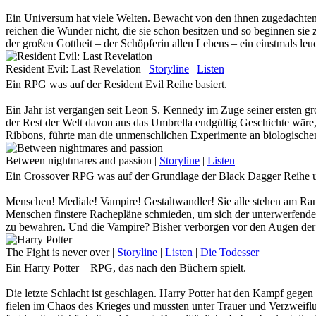
Die Lage scheint vollkommen aussichtslos ...
Ein Universum hat viele Welten. Bewacht von den ihnen zugedachten
reichen die Wunder nicht, die sie schon besitzen und so beginnen sie z
... Als eines Tages den Träumen eines einzelnen Kindes plötzlich Flü
der großen Gottheit – der Schöpferin allen Lebens – ein einstmals leu
erkennen und so entstand ein letzter Wunsch. Ein letzter Versuch, die
In einer Welt voller Leid und Verzweiflung, wirkt der unschuldige,
schenkte. Denn wo Schatten herrscht, wächst Licht aus den Wurzeln 
Resident Evil: Last Revelation
|
Storyline
|
Listen
leblosen Zeichnungen zu reißen, an die schon lange nicht mehr gegla
Ein RPG was auf der Resident Evil Reihe basiert.
Die Entscheidung liegt bei dir.
Doch sind diese Helden, noch frei von den Einflüssen des Sybill-Syst
Licht oder Finsternis.
Ein Jahr ist vergangen seit Leon S. Kennedy im Zuge seiner ersten g
Rettung oder Verdammnis.
der Rest der Welt davon aus das Umbrella endgültig Geschichte wäre,
Finde es gemeinsam mit uns heraus!
Ribbons, führte man die unmenschlichen Experimente an biologischen
Wähle.
Katastrophe zusammen, die Leon wieder auf den Plan ruft. Doch scho
Monaten gegründete – BSAA zum Einsatz rüstet.
Between nightmares and passion
|
Storyline
|
Listen
Ein Crossover RPG was auf der Grundlage der Black Dagger Reihe u
Eines steht fest:
Die Geheimnisse um Raccoon City sind noch lange nicht gelüftet, den
Menschen! Mediale! Vampire! Gestaltwandler! Sie alle stehen am Ran
Menschen finstere Rachepläne schmieden, um sich der unterwerfenden 
zu bewahren. Und die Vampire? Bisher verborgen vor den Augen der M
Wagst du dich also in eine fremde Welt voller Geheimnisse, Intrigen 
The Fight is never over
|
Storyline
|
Listen
|
Die Todesser
Ein Harry Potter – RPG, das nach den Büchern spielt.
Die letzte Schlacht ist geschlagen. Harry Potter hat den Kampf gege
fielen im Chaos des Krieges und mussten unter Trauer und Verzweifl