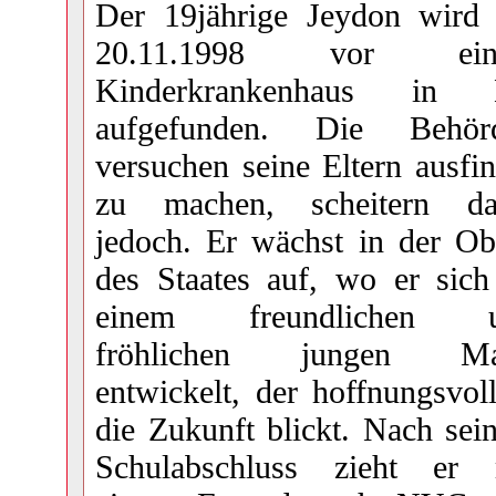
Rise above the storm
In manchen Teilen der Welt kommt e
Der 19jährige Jeydon wird
Urteil warten wacht Squall bei Estel
- Wir spielen zwei Monate nach dem
Auseinandersetzungen zwischen Ass
20.11.1998 vor ein
ist. Nun beginnt ein Wettlauf gegen 
Herr der Elemente
sie aufzufliegen?
Kinderkrankenhaus in
Teamkameraden zu retten. Können sie
- Somit wird das Jahr 101 NZK besp
aufgefunden. Die Behör
befreien?
- Luftbändiger werden nur nach Abs
versuchen seine Eltern ausfi
durchdachten Charakterkonzept erla
zu machen, scheitern da
- In der Spielwelt tauchen immer wie
jedoch. Er wächst in der Ob
nach Absprache spielbar sind
des Staates auf, wo er sich
- Eigene Charaktere, wie auch erfun
einem freundlichen 
gesehen
fröhlichen jungen M
- Auch Neueinsteigern wird eine C
entwickelt, der hoffnungsvol
teilzunehmen
die Zukunft blickt. Nach sei
Schulabschluss zieht er 