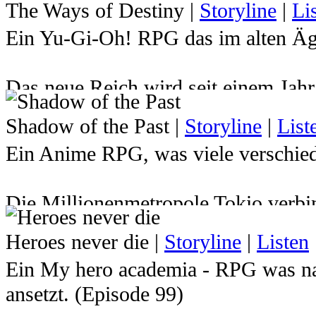
The Ways of Destiny
|
Storyline
|
Li
Ein Yu-Gi-Oh! RPG das im alten Ägy
Das neue Reich wird seit einem Jah
Atemu den Herrscher über das Reich 
Shadow of the Past
|
Storyline
|
List
hat. Dadurch wurde der junge Pharao
Ein Anime RPG, was viele verschied
Milleniumspuzzles gesperrt und sein
Zukunft indessen mussten Yugi und 
Die Millionenmetropole Tokio verbin
Jahren von Atemu verabschieden ... d
kurzem vielleicht noch gar nichts v
ewigen Ruhe gerissen um die Welt er
Heroes never die
|
Storyline
|
Listen
herrschen wie die Gerechtigkeit in 
braucht er seine Freunde, die ihm i
Ein My hero academia - RPG was na
Straßennetzen. Immer in stetem Kamp
wird er auch einige überraschende 
ansetzt. (Episode 99)
Diebe, Schüler, Detektive, Poliziste
Kommst du nach Ägypten und stellst d