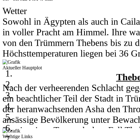
Was erwartet euch auf dieser Insel?
Wetter
heraus! Und ein kleiner Tipp: Lasst 
Sowohl in Ägypten als auch in Cail
in voller Pracht am Himmel. Ihre wa
von den Trümmern Thebens bis zu d
Höchsttemperaturen liegen bei 36 Gra
Grad runter.
Aktueller Hauptplot
In Kou herrschen am 6. und 7. Juli 
Thebe
Grad. Am 8. des Monats kühlt ein h
Nach der verheerenden Schlacht gege
auf 28 Grad runter. Nachts erreicht 
ein beachtlicher Teil der Stadt in 
der heranwachsenden Asha den Thro
ansässige Bevölkerung unter Bewachu
06. - 08. Juli 2003
Bereits einen Tag nach dem Fall Th
Wichtige Links