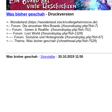
Was bisher geschah
- Druckversion
+- Wonderland (
https://wonderland.stecktvollergeheimnisse.de
)
+-- Forum: Die einzelnen Mini-Boards (
/forumdisplay.php?fid=7
)
+--- Forum: .Serien & Reallife. (
/forumdisplay.php?fid=751
)
+---- Forum: Lost World (
/forumdisplay.php?fid=1329
)
+----- Forum: Storyline und Hintergründe (
/forumdisplay.php?fid=67
)
+----- Thema: Was bisher geschah (
/showthread.php?tid=7529
)
Was bisher geschah
-
Storyteller
-
20.10.2019
11:50