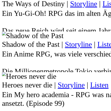
The Ways of Destiny
|
Storyline
|
Li
Ein Yu-Gi-Oh! RPG das im alten Ägy
Das neue Reich wird seit einem Jah
Atemu den Herrscher über das Reich 
Shadow of the Past
|
Storyline
|
List
hat. Dadurch wurde der junge Pharao
Ein Anime RPG, was viele verschied
Milleniumspuzzles gesperrt und sein
Zukunft indessen mussten Yugi und 
Die Millionenmetropole Tokio verbin
Jahren von Atemu verabschieden ... d
kurzem vielleicht noch gar nichts v
ewigen Ruhe gerissen um die Welt er
Heroes never die
|
Storyline
|
Listen
herrschen wie die Gerechtigkeit in 
braucht er seine Freunde, die ihm i
Ein My hero academia - RPG was na
Straßennetzen. Immer in stetem Kamp
wird er auch einige überraschende 
ansetzt. (Episode 99)
Diebe, Schüler, Detektive, Poliziste
Kommst du nach Ägypten und stellst d