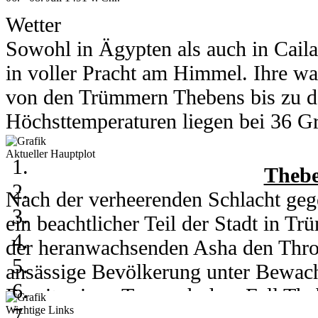
Was erwartet euch auf dieser Insel?
Wetter
heraus! Und ein kleiner Tipp: Lasst 
Sowohl in Ägypten als auch in Cail
in voller Pracht am Himmel. Ihre wa
von den Trümmern Thebens bis zu d
Höchsttemperaturen liegen bei 36 Gra
Grad runter.
Aktueller Hauptplot
In Kou herrschen am 6. und 7. Juli 
Thebe
Grad. Am 8. des Monats kühlt ein h
Nach der verheerenden Schlacht gege
auf 28 Grad runter. Nachts erreicht 
ein beachtlicher Teil der Stadt in 
der heranwachsenden Asha den Thro
ansässige Bevölkerung unter Bewachu
06. - 08. Juli 2003
Bereits einen Tag nach dem Fall Th
Wichtige Links