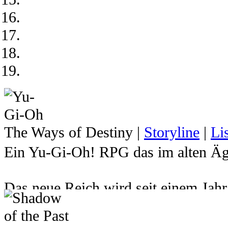
The Ways of Destiny
|
Storyline
|
Li
Ein Yu-Gi-Oh! RPG das im alten Ägy
Das neue Reich wird seit einem Jah
Atemu den Herrscher über das Reich 
hat. Dadurch wurde der junge Pharao