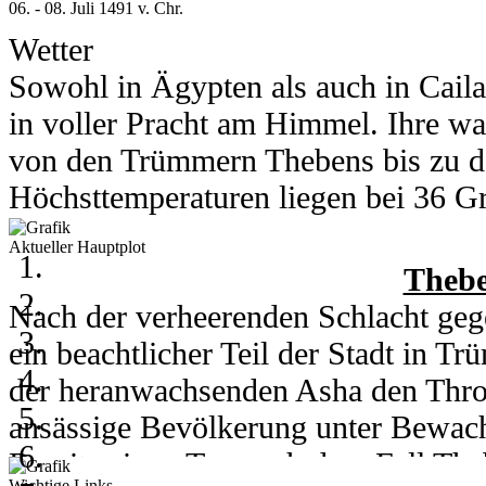
06. - 08. Juli 1491 v. Chr.
Wetter
Sowohl in Ägypten als auch in Cail
in voller Pracht am Himmel. Ihre wa
von den Trümmern Thebens bis zu d
Höchsttemperaturen liegen bei 36 Gra
Grad runter.
Aktueller Hauptplot
In Kou herrschen am 6. und 7. Juli 
Thebe
Grad. Am 8. des Monats kühlt ein h
Nach der verheerenden Schlacht gege
auf 28 Grad runter. Nachts erreicht 
ein beachtlicher Teil der Stadt in 
der heranwachsenden Asha den Thro
ansässige Bevölkerung unter Bewachu
06. - 08. Juli 2003
Bereits einen Tag nach dem Fall Th
Wichtige Links