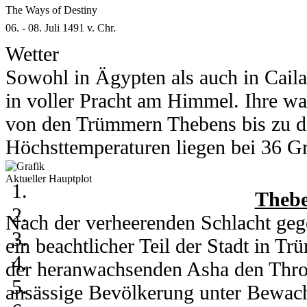
The Ways of Destiny
06. - 08. Juli 1491 v. Chr.
Wetter
Sowohl in Ägypten als auch in Cail
in voller Pracht am Himmel. Ihre wa
von den Trümmern Thebens bis zu d
Höchsttemperaturen liegen bei 36 Gra
Grad runter.
Aktueller Hauptplot
In Kou herrschen am 6. und 7. Juli 
Thebe
Grad. Am 8. des Monats kühlt ein h
Nach der verheerenden Schlacht gege
auf 28 Grad runter. Nachts erreicht 
ein beachtlicher Teil der Stadt in 
der heranwachsenden Asha den Thro
ansässige Bevölkerung unter Bewachu