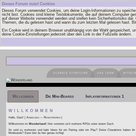
Dieses Forum nutzt Cookies
Dieses Forum verwendet Cookies, um deine Login-Informationen zu speichern
nicht bist. Cookies sind kleine Textdokumente, die auf deinem Computer ge
auf dieser Website verwendet werden und stellen kein Sicherheitsrisiko dar
Themen, die du gelesen hast und wann du zum letzten Mal gelesen hast. Bitt
Ein Cookie wird in deinem Browser unabhängig von der Wahl gespeichert, um 
deine Cookie-Einstellungen jederzeit über den Link in der Fußzeile ändern.
Welchseln zur Mobilansicht
GLOBALE STORYLINE
DAS TEAM
MITGLI
Willkommen
Die Mini-Boards
Inplayinformationen 1
WILLKOMMEN
Anmelden
Registrieren
Hallo, Gast! [
—
]
Willkommen im
Wonderland
! Hier vereinen sich mehrere RPGs unter einem Dach.
Ihr seid zu mehreren und habt Ideen für ein Pairing oder ein Play? Deine Charaktere haben ihr
Miniboards? Dann bist du hier genau richtig!