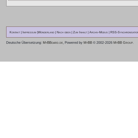
Kontakt
Impressum
Wonderland
Nach oben
Zum Inhalt
Archiv-Modus
RSS-Synchronisatio
|
|
|
|
|
|
Deutsche Übersetzung:
MyBBoard.de
, Powered by
MyBB
© 2002-2026
MyBB Group
.