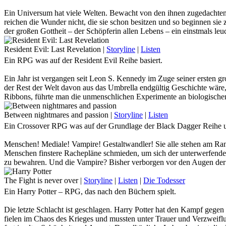
Die Lage scheint vollkommen aussichtslos ...
Ein Universum hat viele Welten. Bewacht von den ihnen zugedachten
reichen die Wunder nicht, die sie schon besitzen und so beginnen sie z
... Als eines Tages den Träumen eines einzelnen Kindes plötzlich Flü
der großen Gottheit – der Schöpferin allen Lebens – ein einstmals leu
erkennen und so entstand ein letzter Wunsch. Ein letzter Versuch, die
In einer Welt voller Leid und Verzweiflung, wirkt der unschuldige,
schenkte. Denn wo Schatten herrscht, wächst Licht aus den Wurzeln 
Resident Evil: Last Revelation
|
Storyline
|
Listen
leblosen Zeichnungen zu reißen, an die schon lange nicht mehr gegla
Ein RPG was auf der Resident Evil Reihe basiert.
Die Entscheidung liegt bei dir.
Doch sind diese Helden, noch frei von den Einflüssen des Sybill-Syst
Licht oder Finsternis.
Ein Jahr ist vergangen seit Leon S. Kennedy im Zuge seiner ersten g
Rettung oder Verdammnis.
der Rest der Welt davon aus das Umbrella endgültig Geschichte wäre,
Finde es gemeinsam mit uns heraus!
Ribbons, führte man die unmenschlichen Experimente an biologischen
Wähle.
Katastrophe zusammen, die Leon wieder auf den Plan ruft. Doch scho
Monaten gegründete – BSAA zum Einsatz rüstet.
Between nightmares and passion
|
Storyline
|
Listen
Ein Crossover RPG was auf der Grundlage der Black Dagger Reihe u
Eines steht fest:
Die Geheimnisse um Raccoon City sind noch lange nicht gelüftet, den
Menschen! Mediale! Vampire! Gestaltwandler! Sie alle stehen am Ran
Menschen finstere Rachepläne schmieden, um sich der unterwerfenden 
zu bewahren. Und die Vampire? Bisher verborgen vor den Augen der M
Wagst du dich also in eine fremde Welt voller Geheimnisse, Intrigen 
The Fight is never over
|
Storyline
|
Listen
|
Die Todesser
Ein Harry Potter – RPG, das nach den Büchern spielt.
Die letzte Schlacht ist geschlagen. Harry Potter hat den Kampf gege
fielen im Chaos des Krieges und mussten unter Trauer und Verzweifl