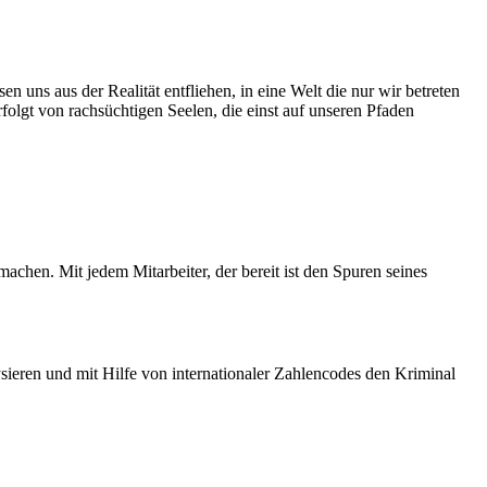
 über unsere eigenen Grenzen hinaus zu wachsen:
Zwischenfällen, die zusehends zu Verunsicherung und Furcht führen.
n uns aus der Realität entfliehen, in eine Welt die nur wir betreten
olgt von rachsüchtigen Seelen, die einst auf unseren Pfaden
nft bringen wird. Eins steht aber wohl fest. Die Schurkenliga ist
edliche Gesellschaft ausholt.
achen. Mit jedem Mitarbeiter, der bereit ist den Spuren seines
len Umständen versuchten zu verbergen.
sieren und mit Hilfe von internationaler Zahlencodes den Kriminal
entrum behandelt. Bessert sich sein Zustand nicht, verbringt er den
unter der Aufsicht der Inspektoren des Amtes für öffentliche