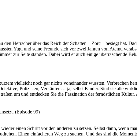
u den Herrscher über das Reich der Schatten – Zorc – besiegt hat. Dad
mussten Yugi und seine Freunde sich vor zwei Jahren von Atemu verabsc
m immer zur Seite standen. Dabei wird er auch einige überraschende Be
 du dich lieber seinen Feinden anschließen um den Thron zu erobern?
kurzem vielleicht noch gar nichts voneinander wussten. Verbrechen her
tektive, Polizisten, Verkäufer … ja, selbst Kinder. Sind sie alle wirkl
Straßen um und entdecken Sie die Faszination der fernöstlichen Kultur. A
 in den Abgrund sehen, blickt er irgendwann zu Ihnen zurück.
d hilf uns, ihre Geheimnisse zu ergründen.
nsetzt. (Episode 99)
wieder einen Schritt vor den anderen zu setzen. Selbst dann, wenn ma
mzudrehen. Einen einfacheren Weg zu suchen. Und das sind die Momente