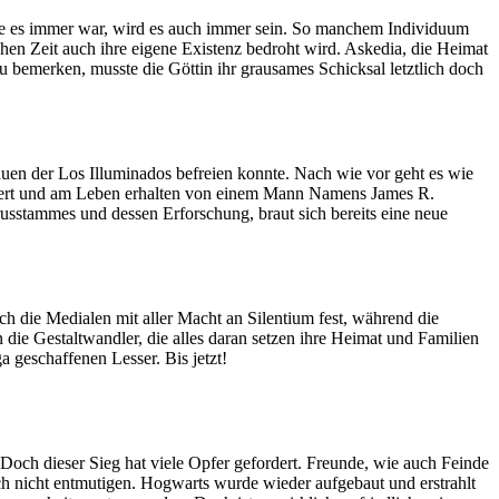
ie es immer war, wird es auch immer sein. So manchem Individuum
ichen Zeit auch ihre eigene Existenz bedroht wird. Askedia, die Heimat
zu bemerken, musste die Göttin ihr grausames Schicksal letztlich doch
 großen und kleinen Helden aus all jenen Welten, denen sie Leben
feuer das es vermag Türen aufzustoßen und waschechte Helden aus
el umzukehren?
auen der Los Illuminados befreien konnte. Nach wie vor geht es wie
nanziert und am Leben erhalten von einem Mann Namens James R.
usstammes und dessen Erforschung, braut sich bereits eine neue
gent verschwindet spurlos, während sich die – erst vor sechs
ginn etwas sehr viel schlimmerem.
 die Medialen mit aller Macht an Silentium fest, während die
ie Gestaltwandler, die alles daran setzen ihre Heimat und Familien
geschaffenen Lesser. Bis jetzt!
Doch dieser Sieg hat viele Opfer gefordert. Freunde, wie auch Feinde
h nicht entmutigen. Hogwarts wurde wieder aufgebaut und erstrahlt