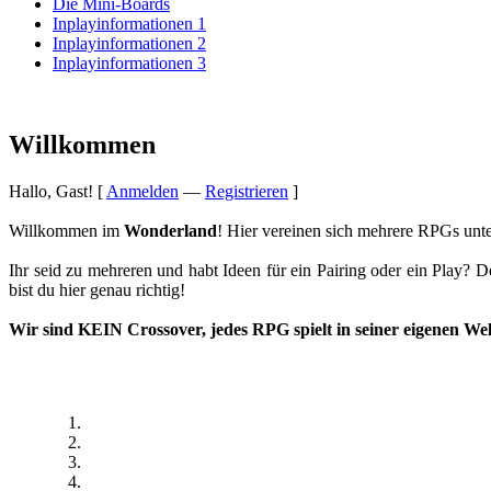
Die Mini-Boards
Inplayinformationen 1
Inplayinformationen 2
Inplayinformationen 3
Willkommen
Hallo, Gast! [
Anmelden
—
Registrieren
]
Willkommen im
Wonderland
! Hier vereinen sich mehrere RPGs unt
Ihr seid zu mehreren und habt Ideen für ein Pairing oder ein Play? 
bist du hier genau richtig!
Wir sind
KEIN Crossover
, jedes RPG spielt in seiner eigenen Wel