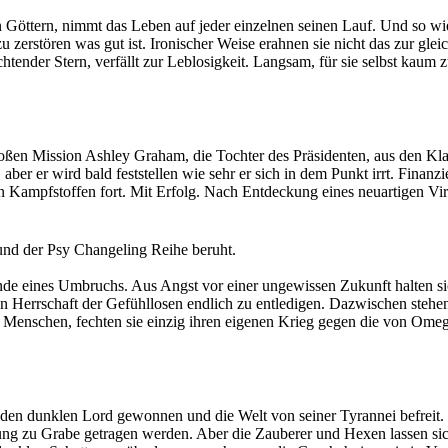
 Göttern, nimmt das Leben auf jeder einzelnen seinen Lauf. Und so w
u zerstören was gut ist. Ironischer Weise erahnen sie nicht das zur gle
gel wachsen.
chtender Stern, verfällt zur Leblosigkeit. Langsam, für sie selbst kaum 
se Galaxie zu erretten. Doch dafür braucht sie Hilfe. Beistand von den
 unbeugsame Glaube an das Gute wie ein reinigendes Licht. Ein Leucht
der Verzweiflung.
ubt wird.
ems, tatsächlich in der Lage diese Welt zu retten und den Abwärtstrud
roßen Mission Ashley Graham, die Tochter des Präsidenten, aus den Kl
 aber er wird bald feststellen wie sehr er sich in dem Punkt irrt. Fi
 Kampfstoffen fort. Mit Erfolg. Nach Entdeckung eines neuartigen Vir
n nach zwei Tagen bricht der Kontakt zu ihm Nahe Denver ab und der A
nd der Psy Changeling Reihe beruht.
n das Ende dieser Stadt in den Arklay Mountains war lediglich der Be
de eines Umbruchs. Aus Angst vor einer ungewissen Zukunft halten sich
Herrschaft der Gefühllosen endlich zu entledigen. Dazwischen stehen d
enschen, fechten sie einzig ihren eigenen Krieg gegen die von Omega 
und ungezügelter Leidenschaft?
n den dunklen Lord gewonnen und die Welt von seiner Tyrannei befreit. 
ung zu Grabe getragen werden. Aber die Zauberer und Hexen lassen sic