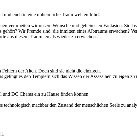
beweist, in allen Menschen steckt ein Held, wenn wir mutig genug sind
t und euch in eine unheimliche Traumwelt entführt.
ckten, kriechen zu Scharen aus ihren Löchern. Vielerorts kommt es zu 
hnen verarbeiten wir unsere Wünsche und geheimsten Fantasien. Sie lasse
r werden kann, wird stetig lauter.
 gehört? Wir Fremde sind, die inmitten eines Albtraums erwachen? Verf
 Und so schwer es auch ist, es bleibt lediglich abzuwarten was die Zuku
ehrte aus diesem Traum jemals wieder zu erwachen...
 nur eine Frage der Zeit sein, bis sie zum erneuten Schlag gegen die fri
n Fehlern der Alten. Doch sind sie nicht die einzigen.
 gelingt es den Templern sich das Wissen der Assassinen zu eigen zu m
ter näher, die die Alten zurück ließen und die die Assassinen unter al
el und DC Charas ein zu Hause finden können.
es technologisch machbar den Zustand der menschlichen Seele zu analy
ird er als latenter Verbrecher inhaftiert und in einem Rehabilitationsz
fangenschaft. Oder er bekommt die Chance als sogenannter Vollstrecker 
lt.