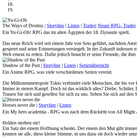
The Ways of Destiny
|
Storyline
|
Listen
|
Trailer
|
Neuer RPG- Trailer
Ein Yu-Gi-Oh! RPG das im alten Ägypten der 18. Dynastie spielt.
Das neue Reich wird seit einem Jahr von Seto geführt, nachdem Atem
gesperrt und seine Erinnerungen versiegelt. In der Zukunft indessen 
Welt erneut zu retten. Dafür jedoch braucht er seine Freunde, die ih
Kommst du nach Ägypten und stellst dich auf seine Seite, oder willst
Shadow of the Past
|
Storyline
|
Listen
|
Serienübersicht
Ein Anime RPG, was viele verschiedenen Serien vereint.
Die Millionenmetropole Tokio verbindet viele Menschen, die bis vor 
Immer in stetem Kampf. Doch ist das wirklich alles? Diebe, Schüler, De
Trauen Sie sich und gesellen Sie sich zu uns. Sehen Sie sich auf den 
dunklen Seiten dieser Stadt zu schauen … Denn wenn Sie lange genug
Heroes never die
|
Storyline
|
Listen
Tauche mit uns im Anime-Crossover - RPG in die riesige Stadt ein un
Ein My hero academia - RPG was nach dem Rücktritt von All Might a
Helden sterben nie!
Ein Satz der einem Hoffnung schenkt. Der einem den Mut gibt immer 
kennen sie alle, diese kleine Stimme, in uns dazu rät doch wieder u