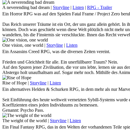
nach vorn zu gehen. Diesem einen Idol nachzueifern, das jeden Tag 
All Might.
A neverending bad dream
|
Storyline
|
Listen
|
RPG - Trailer
Ein Horror RPG was auf den Spielen Fatal Frame / Project Zero beruh
Doch was, wenn eben dieser Held fällt?
Schurken, die sich einst unter dem mächtigen Schatten All Mights du
Das Reich unserer Träume ist ein Ort, der uns ganz allein gehört. In i
Der Ruf nach einem Nachfolger, der dem sich ausbreitenden Chaos Her
können. Doch was geschieht wenn diese Welt plötzlich nicht mehr uns
Die Fußstapfen, die der ewig lächelnde Held hinterlässt sind gewaltig.
wandelten, bis die Finsternis sie verschluckte. Ihnen das Recht verw
noch lange nicht am Ende ihrer finsteren Pläne angelangt und es dürfte
Traust du dich, in unserem Horror - RPG einzuschlafen?
One vision, one world
|
Storyline
|
Listen
Ein Assassins Creed RPG, was die diversen Zeiten vereint.
Frieden und Gleichheit für alle. Ein unerfüllbarer Traum? Nein.
Auf den Spuren jener Zivilisation, die vor uns lebte, lernen sie aus de
Abstergo holt unaufhaltsam auf. Sogar mehr noch. Mithilfe des Animus
Vorfahren zu folgen, kommen sie den Aufenthaltsorten jener Edensplit
Rise of Hope
|
Storyline
|
Listen
Doch was würde geschehen, geriete der Animus außer Kontrolle?
Ein alternatives Helden & Schurken RPG, in dem mehr als nur Marv
Seit Einführung des heute weltweit vernetzten Sybill-Systems wurde 
Koeffizienten eines jeden Individuums zu bemessen.
Genannt: Psycho Pass.
Übersteigt der Psycho Pass einer Person den anerkannten Normalwert, w
Rest seines Lebens als Risikofaktor der restlichen Gesellschaft in Ge
The weight of the world
|
Storyline
|
Listen
Sicherheit zu arbeiten und seinesgleichen zu jagen.
Ein Final Fantasy RPG, das in den Welten der vorhandenen Teile spie