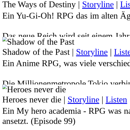
The Ways of Destiny
|
Storyline
|
Li
Ein Yu-Gi-Oh! RPG das im alten Ägy
Das neue Reich wird seit einem Jah
Atemu den Herrscher über das Reich 
Shadow of the Past
|
Storyline
|
List
hat. Dadurch wurde der junge Pharao
Ein Anime RPG, was viele verschied
Milleniumspuzzles gesperrt und sein
Zukunft indessen mussten Yugi und 
Die Millionenmetropole Tokio verbin
Jahren von Atemu verabschieden ... d
kurzem vielleicht noch gar nichts v
ewigen Ruhe gerissen um die Welt er
Heroes never die
|
Storyline
|
Listen
herrschen wie die Gerechtigkeit in 
braucht er seine Freunde, die ihm i
Ein My hero academia - RPG was na
Straßennetzen. Immer in stetem Kamp
wird er auch einige überraschende 
ansetzt. (Episode 99)
Diebe, Schüler, Detektive, Poliziste
Kommst du nach Ägypten und stellst d