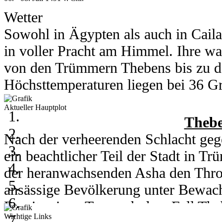
Was erwartet euch auf dieser Insel?
Wetter
heraus! Und ein kleiner Tipp: Lasst 
Sowohl in Ägypten als auch in Cail
in voller Pracht am Himmel. Ihre wa
von den Trümmern Thebens bis zu d
Höchsttemperaturen liegen bei 36 Gra
Grad runter.
Aktueller Hauptplot
In Kou herrschen am 6. und 7. Juli 
Thebe
Grad. Am 8. des Monats kühlt ein h
Nach der verheerenden Schlacht gege
auf 28 Grad runter. Nachts erreicht 
ein beachtlicher Teil der Stadt in 
der heranwachsenden Asha den Thro
ansässige Bevölkerung unter Bewachu
06. - 08. Juli 2003
Bereits einen Tag nach dem Fall Th
Wichtige Links