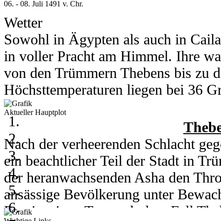
06. - 08. Juli 1491 v. Chr.
Wetter
Sowohl in Ägypten als auch in Cail
in voller Pracht am Himmel. Ihre wa
von den Trümmern Thebens bis zu d
Höchsttemperaturen liegen bei 36 Gra
Grad runter.
Aktueller Hauptplot
In Kou herrschen am 6. und 7. Juli 
Thebe
Grad. Am 8. des Monats kühlt ein h
Nach der verheerenden Schlacht gege
auf 28 Grad runter. Nachts erreicht 
ein beachtlicher Teil der Stadt in 
der heranwachsenden Asha den Thro
ansässige Bevölkerung unter Bewachu
06. - 08. Juli 2003
Bereits einen Tag nach dem Fall Th
Wichtige Links