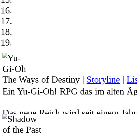
The Ways of Destiny
|
Storyline
|
Li
Ein Yu-Gi-Oh! RPG das im alten Ägy
Das neue Reich wird seit einem Jah
Atemu den Herrscher über das Reich 
hat. Dadurch wurde der junge Pharao