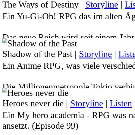
The Ways of Destiny
|
Storyline
|
Li
Ein Yu-Gi-Oh! RPG das im alten Ägy
Das neue Reich wird seit einem Jah
Atemu den Herrscher über das Reich 
Shadow of the Past
|
Storyline
|
List
hat. Dadurch wurde der junge Pharao
Ein Anime RPG, was viele verschied
Milleniumspuzzles gesperrt und sein
Zukunft indessen mussten Yugi und 
Die Millionenmetropole Tokio verbin
Jahren von Atemu verabschieden ... d
kurzem vielleicht noch gar nichts v
ewigen Ruhe gerissen um die Welt er
Heroes never die
|
Storyline
|
Listen
herrschen wie die Gerechtigkeit in 
braucht er seine Freunde, die ihm i
Ein My hero academia - RPG was na
Straßennetzen. Immer in stetem Kamp
wird er auch einige überraschende 
ansetzt. (Episode 99)
Diebe, Schüler, Detektive, Poliziste
Kommst du nach Ägypten und stellst d