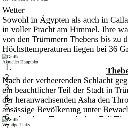
Was erwartet euch auf dieser Insel?
Wetter
heraus! Und ein kleiner Tipp: Lasst 
Sowohl in Ägypten als auch in Cail
in voller Pracht am Himmel. Ihre wa
von den Trümmern Thebens bis zu d
Höchsttemperaturen liegen bei 36 Gra
Grad runter.
Aktueller Hauptplot
In Kou herrschen am 6. und 7. Juli 
Thebe
Grad. Am 8. des Monats kühlt ein h
Nach der verheerenden Schlacht gege
auf 28 Grad runter. Nachts erreicht 
ein beachtlicher Teil der Stadt in 
der heranwachsenden Asha den Thro
ansässige Bevölkerung unter Bewachu
06. - 08. Juli 2003
Bereits einen Tag nach dem Fall Th
Wichtige Links