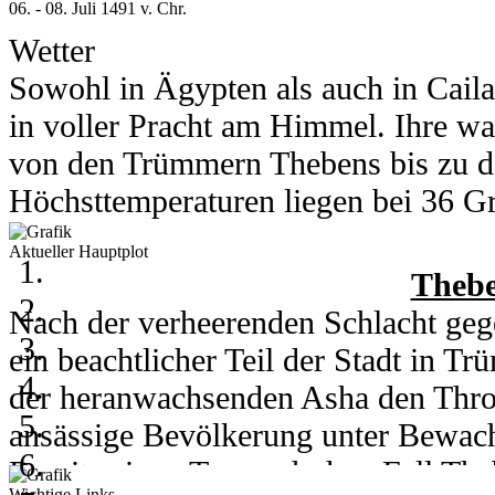
06. - 08. Juli 1491 v. Chr.
Wetter
Sowohl in Ägypten als auch in Cail
in voller Pracht am Himmel. Ihre wa
von den Trümmern Thebens bis zu d
Höchsttemperaturen liegen bei 36 Gra
Grad runter.
Aktueller Hauptplot
In Kou herrschen am 6. und 7. Juli 
Thebe
Grad. Am 8. des Monats kühlt ein h
Nach der verheerenden Schlacht gege
auf 28 Grad runter. Nachts erreicht 
ein beachtlicher Teil der Stadt in 
der heranwachsenden Asha den Thro
ansässige Bevölkerung unter Bewachu
06. - 08. Juli 2003
Bereits einen Tag nach dem Fall Th
Wichtige Links