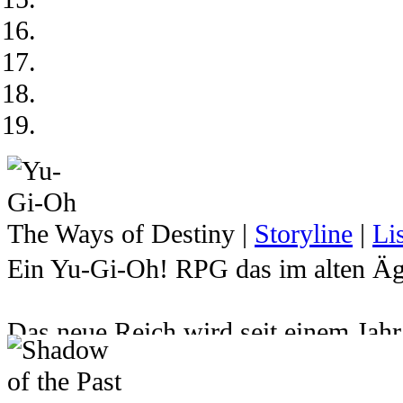
The Ways of Destiny
|
Storyline
|
Li
Ein Yu-Gi-Oh! RPG das im alten Ägy
Das neue Reich wird seit einem Jah
Atemu den Herrscher über das Reich 
hat. Dadurch wurde der junge Pharao