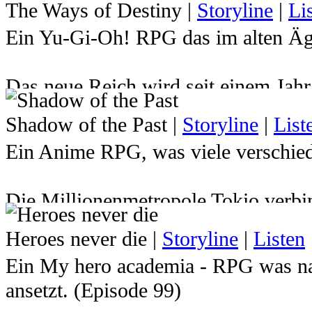
The Ways of Destiny
|
Storyline
|
Li
Ein Yu-Gi-Oh! RPG das im alten Ägy
Das neue Reich wird seit einem Jah
Atemu den Herrscher über das Reich 
Shadow of the Past
|
Storyline
|
List
hat. Dadurch wurde der junge Pharao
Ein Anime RPG, was viele verschied
Milleniumspuzzles gesperrt und sein
Zukunft indessen mussten Yugi und 
Die Millionenmetropole Tokio verbin
Jahren von Atemu verabschieden ... d
kurzem vielleicht noch gar nichts v
ewigen Ruhe gerissen um die Welt er
Heroes never die
|
Storyline
|
Listen
herrschen wie die Gerechtigkeit in 
braucht er seine Freunde, die ihm i
Ein My hero academia - RPG was na
Straßennetzen. Immer in stetem Kamp
wird er auch einige überraschende 
ansetzt. (Episode 99)
Diebe, Schüler, Detektive, Poliziste
Kommst du nach Ägypten und stellst d