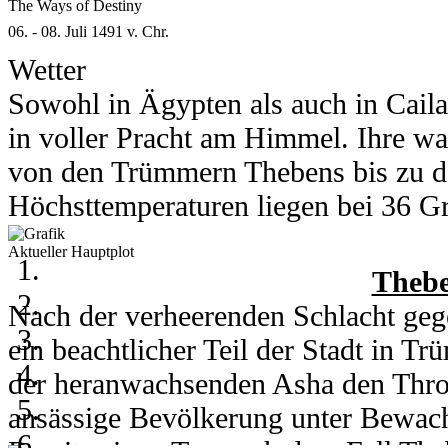
The Ways of Destiny
Was erwartet euch auf dieser Insel?
06. - 08. Juli 1491 v. Chr.
heraus! Und ein kleiner Tipp: Lasst 
Wetter
Sowohl in Ägypten als auch in Cail
in voller Pracht am Himmel. Ihre wa
von den Trümmern Thebens bis zu d
Höchsttemperaturen liegen bei 36 Gra
Grad runter.
Aktueller Hauptplot
In Kou herrschen am 6. und 7. Juli 
Thebe
Grad. Am 8. des Monats kühlt ein h
Nach der verheerenden Schlacht gege
auf 28 Grad runter. Nachts erreicht 
ein beachtlicher Teil der Stadt in 
der heranwachsenden Asha den Thro
ansässige Bevölkerung unter Bewachu
06. - 08. Juli 2003