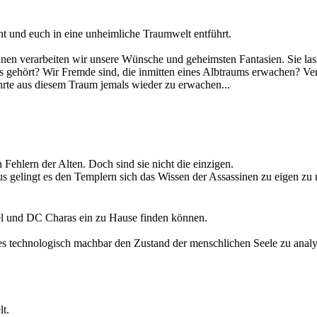
beweist, in allen Menschen steckt ein Held, wenn wir mutig genug sind
t und euch in eine unheimliche Traumwelt entführt.
ckten, kriechen zu Scharen aus ihren Löchern. Vielerorts kommt es zu 
hnen verarbeiten wir unsere Wünsche und geheimsten Fantasien. Sie lasse
r werden kann, wird stetig lauter.
 gehört? Wir Fremde sind, die inmitten eines Albtraums erwachen? Verf
 Und so schwer es auch ist, es bleibt lediglich abzuwarten was die Zuku
ehrte aus diesem Traum jemals wieder zu erwachen...
 nur eine Frage der Zeit sein, bis sie zum erneuten Schlag gegen die fri
n Fehlern der Alten. Doch sind sie nicht die einzigen.
 gelingt es den Templern sich das Wissen der Assassinen zu eigen zu m
ter näher, die die Alten zurück ließen und die die Assassinen unter al
el und DC Charas ein zu Hause finden können.
es technologisch machbar den Zustand der menschlichen Seele zu analy
ird er als latenter Verbrecher inhaftiert und in einem Rehabilitationsz
fangenschaft. Oder er bekommt die Chance als sogenannter Vollstrecker 
lt.