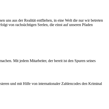
 über unsere eigenen Grenzen hinaus zu wachsen:
Zwischenfällen, die zusehends zu Verunsicherung und Furcht führen.
n uns aus der Realität entfliehen, in eine Welt die nur wir betreten
olgt von rachsüchtigen Seelen, die einst auf unseren Pfaden
nft bringen wird. Eins steht aber wohl fest. Die Schurkenliga ist
edliche Gesellschaft ausholt.
achen. Mit jedem Mitarbeiter, der bereit ist den Spuren seines
len Umständen versuchten zu verbergen.
sieren und mit Hilfe von internationaler Zahlencodes den Kriminal
entrum behandelt. Bessert sich sein Zustand nicht, verbringt er den
unter der Aufsicht der Inspektoren des Amtes für öffentliche