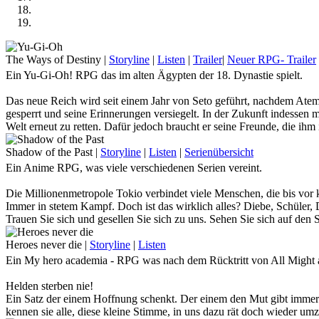
The Ways of Destiny
|
Storyline
|
Listen
|
Trailer
|
Neuer RPG- Trailer
Ein Yu-Gi-Oh! RPG das im alten Ägypten der 18. Dynastie spielt.
Das neue Reich wird seit einem Jahr von Seto geführt, nachdem Atem
gesperrt und seine Erinnerungen versiegelt. In der Zukunft indessen 
Welt erneut zu retten. Dafür jedoch braucht er seine Freunde, die ih
Kommst du nach Ägypten und stellst dich auf seine Seite, oder willst
Shadow of the Past
|
Storyline
|
Listen
|
Serienübersicht
Ein Anime RPG, was viele verschiedenen Serien vereint.
Die Millionenmetropole Tokio verbindet viele Menschen, die bis vor 
Immer in stetem Kampf. Doch ist das wirklich alles? Diebe, Schüler, De
Trauen Sie sich und gesellen Sie sich zu uns. Sehen Sie sich auf den 
dunklen Seiten dieser Stadt zu schauen … Denn wenn Sie lange genug
Heroes never die
|
Storyline
|
Listen
Tauche mit uns im Anime-Crossover - RPG in die riesige Stadt ein un
Ein My hero academia - RPG was nach dem Rücktritt von All Might a
Helden sterben nie!
Ein Satz der einem Hoffnung schenkt. Der einem den Mut gibt immer 
kennen sie alle, diese kleine Stimme, in uns dazu rät doch wieder u