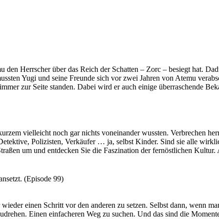
u den Herrscher über das Reich der Schatten – Zorc – besiegt hat. Dad
mussten Yugi und seine Freunde sich vor zwei Jahren von Atemu verabsc
m immer zur Seite standen. Dabei wird er auch einige überraschende Be
 du dich lieber seinen Feinden anschließen um den Thron zu erobern?
kurzem vielleicht noch gar nichts voneinander wussten. Verbrechen her
tektive, Polizisten, Verkäufer … ja, selbst Kinder. Sind sie alle wirkl
Straßen um und entdecken Sie die Faszination der fernöstlichen Kultur. A
 in den Abgrund sehen, blickt er irgendwann zu Ihnen zurück.
d hilf uns, ihre Geheimnisse zu ergründen.
nsetzt. (Episode 99)
wieder einen Schritt vor den anderen zu setzen. Selbst dann, wenn ma
mzudrehen. Einen einfacheren Weg zu suchen. Und das sind die Momente