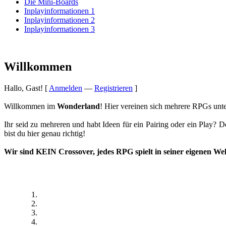
Die Mini-Boards
Inplayinformationen 1
Inplayinformationen 2
Inplayinformationen 3
Willkommen
Hallo, Gast! [
Anmelden
—
Registrieren
]
Willkommen im
Wonderland
! Hier vereinen sich mehrere RPGs unt
Ihr seid zu mehreren und habt Ideen für ein Pairing oder ein Play? 
bist du hier genau richtig!
Wir sind
KEIN Crossover
, jedes RPG spielt in seiner eigenen Wel