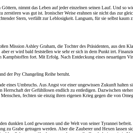
 Göttern, nimmt das Leben auf jeder einzelnen seinen Lauf. Und so w
u zerstören was gut ist. Ironischer Weise erahnen sie nicht das zur gle
gel wachsen.
chtender Stern, verfällt zur Leblosigkeit. Langsam, für sie selbst kaum 
se Galaxie zu erretten. Doch dafür braucht sie Hilfe. Beistand von den
 unbeugsame Glaube an das Gute wie ein reinigendes Licht. Ein Leucht
der Verzweiflung.
ubt wird.
ems, tatsächlich in der Lage diese Welt zu retten und den Abwärtstrud
roßen Mission Ashley Graham, die Tochter des Präsidenten, aus den Kl
 aber er wird bald feststellen wie sehr er sich in dem Punkt irrt. Fi
 Kampfstoffen fort. Mit Erfolg. Nach Entdeckung eines neuartigen Vir
n nach zwei Tagen bricht der Kontakt zu ihm Nahe Denver ab und der A
nd der Psy Changeling Reihe beruht.
n das Ende dieser Stadt in den Arklay Mountains war lediglich der Be
de eines Umbruchs. Aus Angst vor einer ungewissen Zukunft halten sich
Herrschaft der Gefühllosen endlich zu entledigen. Dazwischen stehen d
enschen, fechten sie einzig ihren eigenen Krieg gegen die von Omega 
und ungezügelter Leidenschaft?
n den dunklen Lord gewonnen und die Welt von seiner Tyrannei befreit. 
ung zu Grabe getragen werden. Aber die Zauberer und Hexen lassen sic