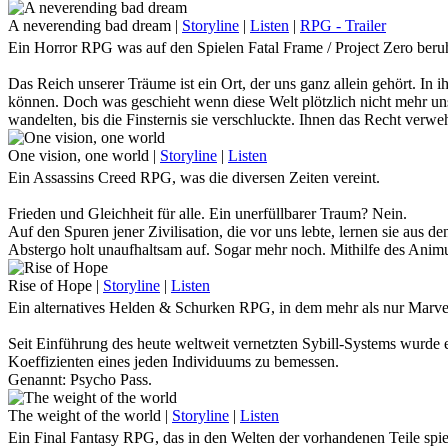
nach vorn zu gehen. Diesem einen Idol nachzueifern, das jeden Tag 
All Might.
A neverending bad dream
|
Storyline
|
Listen
|
RPG - Trailer
Ein Horror RPG was auf den Spielen Fatal Frame / Project Zero beruh
Doch was, wenn eben dieser Held fällt?
Schurken, die sich einst unter dem mächtigen Schatten All Mights du
Das Reich unserer Träume ist ein Ort, der uns ganz allein gehört. In i
Der Ruf nach einem Nachfolger, der dem sich ausbreitenden Chaos Her
können. Doch was geschieht wenn diese Welt plötzlich nicht mehr uns
Die Fußstapfen, die der ewig lächelnde Held hinterlässt sind gewaltig.
wandelten, bis die Finsternis sie verschluckte. Ihnen das Recht verw
noch lange nicht am Ende ihrer finsteren Pläne angelangt und es dürfte
Traust du dich, in unserem Horror - RPG einzuschlafen?
One vision, one world
|
Storyline
|
Listen
Ein Assassins Creed RPG, was die diversen Zeiten vereint.
Frieden und Gleichheit für alle. Ein unerfüllbarer Traum? Nein.
Auf den Spuren jener Zivilisation, die vor uns lebte, lernen sie aus de
Abstergo holt unaufhaltsam auf. Sogar mehr noch. Mithilfe des Animus
Vorfahren zu folgen, kommen sie den Aufenthaltsorten jener Edensplit
Rise of Hope
|
Storyline
|
Listen
Doch was würde geschehen, geriete der Animus außer Kontrolle?
Ein alternatives Helden & Schurken RPG, in dem mehr als nur Marv
Seit Einführung des heute weltweit vernetzten Sybill-Systems wurde 
Koeffizienten eines jeden Individuums zu bemessen.
Genannt: Psycho Pass.
Übersteigt der Psycho Pass einer Person den anerkannten Normalwert, w
Rest seines Lebens als Risikofaktor der restlichen Gesellschaft in Ge
The weight of the world
|
Storyline
|
Listen
Sicherheit zu arbeiten und seinesgleichen zu jagen.
Ein Final Fantasy RPG, das in den Welten der vorhandenen Teile spie