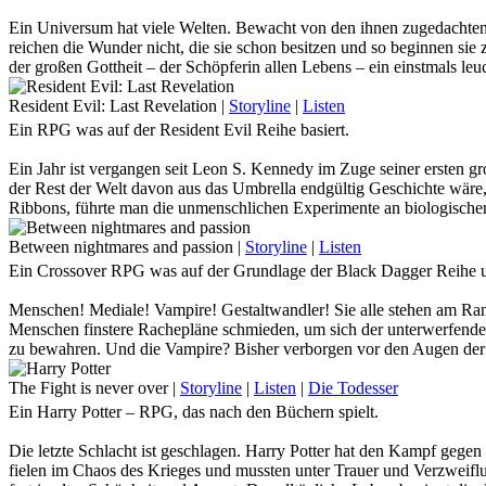
Die Lage scheint vollkommen aussichtslos ...
Ein Universum hat viele Welten. Bewacht von den ihnen zugedachten
reichen die Wunder nicht, die sie schon besitzen und so beginnen sie z
... Als eines Tages den Träumen eines einzelnen Kindes plötzlich Flü
der großen Gottheit – der Schöpferin allen Lebens – ein einstmals leu
erkennen und so entstand ein letzter Wunsch. Ein letzter Versuch, die
In einer Welt voller Leid und Verzweiflung, wirkt der unschuldige,
schenkte. Denn wo Schatten herrscht, wächst Licht aus den Wurzeln 
Resident Evil: Last Revelation
|
Storyline
|
Listen
leblosen Zeichnungen zu reißen, an die schon lange nicht mehr gegla
Ein RPG was auf der Resident Evil Reihe basiert.
Die Entscheidung liegt bei dir.
Doch sind diese Helden, noch frei von den Einflüssen des Sybill-Syst
Licht oder Finsternis.
Ein Jahr ist vergangen seit Leon S. Kennedy im Zuge seiner ersten g
Rettung oder Verdammnis.
der Rest der Welt davon aus das Umbrella endgültig Geschichte wäre,
Finde es gemeinsam mit uns heraus!
Ribbons, führte man die unmenschlichen Experimente an biologischen
Wähle.
Katastrophe zusammen, die Leon wieder auf den Plan ruft. Doch scho
Monaten gegründete – BSAA zum Einsatz rüstet.
Between nightmares and passion
|
Storyline
|
Listen
Ein Crossover RPG was auf der Grundlage der Black Dagger Reihe u
Eines steht fest:
Die Geheimnisse um Raccoon City sind noch lange nicht gelüftet, den
Menschen! Mediale! Vampire! Gestaltwandler! Sie alle stehen am Ran
Menschen finstere Rachepläne schmieden, um sich der unterwerfenden 
zu bewahren. Und die Vampire? Bisher verborgen vor den Augen der M
Wagst du dich also in eine fremde Welt voller Geheimnisse, Intrigen 
The Fight is never over
|
Storyline
|
Listen
|
Die Todesser
Ein Harry Potter – RPG, das nach den Büchern spielt.
Die letzte Schlacht ist geschlagen. Harry Potter hat den Kampf gege
fielen im Chaos des Krieges und mussten unter Trauer und Verzweifl