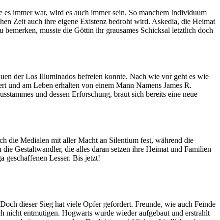
ie es immer war, wird es auch immer sein. So manchem Individuum
ichen Zeit auch ihre eigene Existenz bedroht wird. Askedia, die Heimat
zu bemerken, musste die Göttin ihr grausames Schicksal letztlich doch
 großen und kleinen Helden aus all jenen Welten, denen sie Leben
feuer das es vermag Türen aufzustoßen und waschechte Helden aus
el umzukehren?
auen der Los Illuminados befreien konnte. Nach wie vor geht es wie
nanziert und am Leben erhalten von einem Mann Namens James R.
usstammes und dessen Erforschung, braut sich bereits eine neue
gent verschwindet spurlos, während sich die – erst vor sechs
ginn etwas sehr viel schlimmerem.
 die Medialen mit aller Macht an Silentium fest, während die
ie Gestaltwandler, die alles daran setzen ihre Heimat und Familien
geschaffenen Lesser. Bis jetzt!
Doch dieser Sieg hat viele Opfer gefordert. Freunde, wie auch Feinde
h nicht entmutigen. Hogwarts wurde wieder aufgebaut und erstrahlt