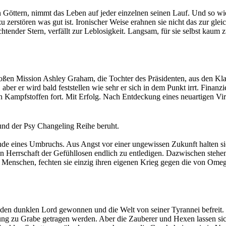
 Göttern, nimmt das Leben auf jeder einzelnen seinen Lauf. Und so w
u zerstören was gut ist. Ironischer Weise erahnen sie nicht das zur gle
gel wachsen.
chtender Stern, verfällt zur Leblosigkeit. Langsam, für sie selbst kaum 
se Galaxie zu erretten. Doch dafür braucht sie Hilfe. Beistand von den
 unbeugsame Glaube an das Gute wie ein reinigendes Licht. Ein Leucht
der Verzweiflung.
ubt wird.
ems, tatsächlich in der Lage diese Welt zu retten und den Abwärtstrud
roßen Mission Ashley Graham, die Tochter des Präsidenten, aus den Kl
 aber er wird bald feststellen wie sehr er sich in dem Punkt irrt. Fi
 Kampfstoffen fort. Mit Erfolg. Nach Entdeckung eines neuartigen Vir
n nach zwei Tagen bricht der Kontakt zu ihm Nahe Denver ab und der A
nd der Psy Changeling Reihe beruht.
n das Ende dieser Stadt in den Arklay Mountains war lediglich der Be
de eines Umbruchs. Aus Angst vor einer ungewissen Zukunft halten sich
Herrschaft der Gefühllosen endlich zu entledigen. Dazwischen stehen d
enschen, fechten sie einzig ihren eigenen Krieg gegen die von Omega 
und ungezügelter Leidenschaft?
n den dunklen Lord gewonnen und die Welt von seiner Tyrannei befreit. 
ung zu Grabe getragen werden. Aber die Zauberer und Hexen lassen sic