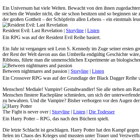
Die Lage scheint vollkommen aussichtslos ...
Ein Universum hat viele Welten. Bewacht von den ihnen zugedachten
reichen die Wunder nicht, die sie schon besitzen und so beginnen sie z
... Als eines Tages den Träumen eines einzelnen Kindes plötzlich Flü
der großen Gottheit – der Schöpferin allen Lebens – ein einstmals leu
erkennen und so entstand ein letzter Wunsch. Ein letzter Versuch, die
In einer Welt voller Leid und Verzweiflung, wirkt der unschuldige,
schenkte. Denn wo Schatten herrscht, wächst Licht aus den Wurzeln 
Resident Evil: Last Revelation
|
Storyline
|
Listen
leblosen Zeichnungen zu reißen, an die schon lange nicht mehr gegla
Ein RPG was auf der Resident Evil Reihe basiert.
Die Entscheidung liegt bei dir.
Doch sind diese Helden, noch frei von den Einflüssen des Sybill-Syst
Licht oder Finsternis.
Ein Jahr ist vergangen seit Leon S. Kennedy im Zuge seiner ersten g
Rettung oder Verdammnis.
der Rest der Welt davon aus das Umbrella endgültig Geschichte wäre,
Finde es gemeinsam mit uns heraus!
Ribbons, führte man die unmenschlichen Experimente an biologischen
Wähle.
Katastrophe zusammen, die Leon wieder auf den Plan ruft. Doch scho
Monaten gegründete – BSAA zum Einsatz rüstet.
Between nightmares and passion
|
Storyline
|
Listen
Ein Crossover RPG was auf der Grundlage der Black Dagger Reihe u
Eines steht fest:
Die Geheimnisse um Raccoon City sind noch lange nicht gelüftet, den
Menschen! Mediale! Vampire! Gestaltwandler! Sie alle stehen am Ran
Menschen finstere Rachepläne schmieden, um sich der unterwerfenden 
zu bewahren. Und die Vampire? Bisher verborgen vor den Augen der M
Wagst du dich also in eine fremde Welt voller Geheimnisse, Intrigen 
The Fight is never over
|
Storyline
|
Listen
|
Die Todesser
Ein Harry Potter – RPG, das nach den Büchern spielt.
Die letzte Schlacht ist geschlagen. Harry Potter hat den Kampf gege
fielen im Chaos des Krieges und mussten unter Trauer und Verzweifl