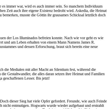
ie es immer war, wird es auch immer sein. So manchem Individuum
ichen Zeit auch ihre eigene Existenz bedroht wird. Askedia, die Heimat
zu bemerken, musste die Göttin ihr grausames Schicksal letztlich doch
 großen und kleinen Helden aus all jenen Welten, denen sie Leben
feuer das es vermag Türen aufzustoßen und waschechte Helden aus
el umzukehren?
auen der Los Illuminados befreien konnte. Nach wie vor geht es wie
nanziert und am Leben erhalten von einem Mann Namens James R.
usstammes und dessen Erforschung, braut sich bereits eine neue
gent verschwindet spurlos, während sich die – erst vor sechs
ginn etwas sehr viel schlimmerem.
 die Medialen mit aller Macht an Silentium fest, während die
ie Gestaltwandler, die alles daran setzen ihre Heimat und Familien
geschaffenen Lesser. Bis jetzt!
Doch dieser Sieg hat viele Opfer gefordert. Freunde, wie auch Feinde
h nicht entmutigen. Hogwarts wurde wieder aufgebaut und erstrahlt