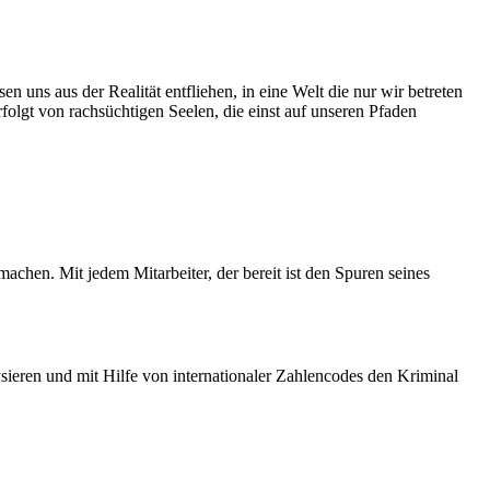
 über unsere eigenen Grenzen hinaus zu wachsen:
Zwischenfällen, die zusehends zu Verunsicherung und Furcht führen.
n uns aus der Realität entfliehen, in eine Welt die nur wir betreten
olgt von rachsüchtigen Seelen, die einst auf unseren Pfaden
nft bringen wird. Eins steht aber wohl fest. Die Schurkenliga ist
edliche Gesellschaft ausholt.
achen. Mit jedem Mitarbeiter, der bereit ist den Spuren seines
len Umständen versuchten zu verbergen.
sieren und mit Hilfe von internationaler Zahlencodes den Kriminal
entrum behandelt. Bessert sich sein Zustand nicht, verbringt er den
unter der Aufsicht der Inspektoren des Amtes für öffentliche