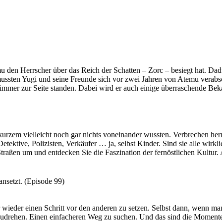
u den Herrscher über das Reich der Schatten – Zorc – besiegt hat. Dad
mussten Yugi und seine Freunde sich vor zwei Jahren von Atemu verabsc
m immer zur Seite standen. Dabei wird er auch einige überraschende Be
 du dich lieber seinen Feinden anschließen um den Thron zu erobern?
kurzem vielleicht noch gar nichts voneinander wussten. Verbrechen her
tektive, Polizisten, Verkäufer … ja, selbst Kinder. Sind sie alle wirkl
Straßen um und entdecken Sie die Faszination der fernöstlichen Kultur. A
 in den Abgrund sehen, blickt er irgendwann zu Ihnen zurück.
d hilf uns, ihre Geheimnisse zu ergründen.
nsetzt. (Episode 99)
wieder einen Schritt vor den anderen zu setzen. Selbst dann, wenn ma
mzudrehen. Einen einfacheren Weg zu suchen. Und das sind die Momente