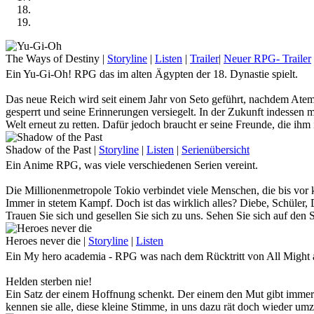
The Ways of Destiny
|
Storyline
|
Listen
|
Trailer
|
Neuer RPG- Trailer
Ein Yu-Gi-Oh! RPG das im alten Ägypten der 18. Dynastie spielt.
Das neue Reich wird seit einem Jahr von Seto geführt, nachdem Atem
gesperrt und seine Erinnerungen versiegelt. In der Zukunft indessen 
Welt erneut zu retten. Dafür jedoch braucht er seine Freunde, die ih
Kommst du nach Ägypten und stellst dich auf seine Seite, oder willst
Shadow of the Past
|
Storyline
|
Listen
|
Serienübersicht
Ein Anime RPG, was viele verschiedenen Serien vereint.
Die Millionenmetropole Tokio verbindet viele Menschen, die bis vor 
Immer in stetem Kampf. Doch ist das wirklich alles? Diebe, Schüler, De
Trauen Sie sich und gesellen Sie sich zu uns. Sehen Sie sich auf den 
dunklen Seiten dieser Stadt zu schauen … Denn wenn Sie lange genug
Heroes never die
|
Storyline
|
Listen
Tauche mit uns im Anime-Crossover - RPG in die riesige Stadt ein un
Ein My hero academia - RPG was nach dem Rücktritt von All Might a
Helden sterben nie!
Ein Satz der einem Hoffnung schenkt. Der einem den Mut gibt immer 
kennen sie alle, diese kleine Stimme, in uns dazu rät doch wieder u