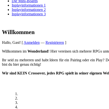
Die Mini-Boards
Inplayinformationen 1
Inplayinformationen 2
Inplayinformationen 3
Willkommen
Hallo, Gast! [
Anmelden
—
Registrieren
]
Willkommen im
Wonderland
! Hier vereinen sich mehrere RPGs unt
Ihr seid zu mehreren und habt Ideen für ein Pairing oder ein Play? 
bist du hier genau richtig!
Wir sind
KEIN Crossover
, jedes RPG spielt in seiner eigenen Wel