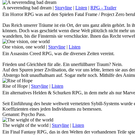
nach vorn zu gehen. Diesem einen Idol nachzueifern, das jeden Tag 
All Might.
A neverending bad dream
|
Storyline
|
Listen
|
RPG - Trailer
Ein Horror RPG was auf den Spielen Fatal Frame / Project Zero beruh
Doch was, wenn eben dieser Held fällt?
Schurken, die sich einst unter dem mächtigen Schatten All Mights du
Das Reich unserer Träume ist ein Ort, der uns ganz allein gehört. In i
Der Ruf nach einem Nachfolger, der dem sich ausbreitenden Chaos Her
können. Doch was geschieht wenn diese Welt plötzlich nicht mehr uns
Die Fußstapfen, die der ewig lächelnde Held hinterlässt sind gewaltig.
wandelten, bis die Finsternis sie verschluckte. Ihnen das Recht verw
noch lange nicht am Ende ihrer finsteren Pläne angelangt und es dürfte
Traust du dich, in unserem Horror - RPG einzuschlafen?
One vision, one world
|
Storyline
|
Listen
Ein Assassins Creed RPG, was die diversen Zeiten vereint.
Frieden und Gleichheit für alle. Ein unerfüllbarer Traum? Nein.
Auf den Spuren jener Zivilisation, die vor uns lebte, lernen sie aus de
Abstergo holt unaufhaltsam auf. Sogar mehr noch. Mithilfe des Animus
Vorfahren zu folgen, kommen sie den Aufenthaltsorten jener Edensplit
Rise of Hope
|
Storyline
|
Listen
Doch was würde geschehen, geriete der Animus außer Kontrolle?
Ein alternatives Helden & Schurken RPG, in dem mehr als nur Marv
Seit Einführung des heute weltweit vernetzten Sybill-Systems wurde 
Koeffizienten eines jeden Individuums zu bemessen.
Genannt: Psycho Pass.
Übersteigt der Psycho Pass einer Person den anerkannten Normalwert, w
Rest seines Lebens als Risikofaktor der restlichen Gesellschaft in Ge
The weight of the world
|
Storyline
|
Listen
Sicherheit zu arbeiten und seinesgleichen zu jagen.
Ein Final Fantasy RPG, das in den Welten der vorhandenen Teile spie