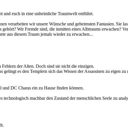
beweist, in allen Menschen steckt ein Held, wenn wir mutig genug sind
t und euch in eine unheimliche Traumwelt entführt.
ckten, kriechen zu Scharen aus ihren Löchern. Vielerorts kommt es zu 
hnen verarbeiten wir unsere Wünsche und geheimsten Fantasien. Sie lasse
r werden kann, wird stetig lauter.
 gehört? Wir Fremde sind, die inmitten eines Albtraums erwachen? Verf
 Und so schwer es auch ist, es bleibt lediglich abzuwarten was die Zuku
ehrte aus diesem Traum jemals wieder zu erwachen...
 nur eine Frage der Zeit sein, bis sie zum erneuten Schlag gegen die fri
n Fehlern der Alten. Doch sind sie nicht die einzigen.
 gelingt es den Templern sich das Wissen der Assassinen zu eigen zu m
ter näher, die die Alten zurück ließen und die die Assassinen unter al
el und DC Charas ein zu Hause finden können.
es technologisch machbar den Zustand der menschlichen Seele zu analy
ird er als latenter Verbrecher inhaftiert und in einem Rehabilitationsz
fangenschaft. Oder er bekommt die Chance als sogenannter Vollstrecker 
lt.