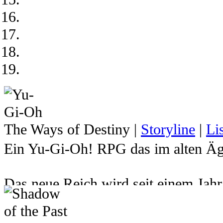
The Ways of Destiny
|
Storyline
|
Li
Ein Yu-Gi-Oh! RPG das im alten Ägy
Das neue Reich wird seit einem Jah
Atemu den Herrscher über das Reich 
hat. Dadurch wurde der junge Pharao