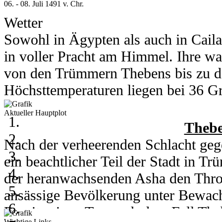
06. - 08. Juli 1491 v. Chr.
Wetter
Sowohl in Ägypten als auch in Cail
in voller Pracht am Himmel. Ihre wa
von den Trümmern Thebens bis zu d
Höchsttemperaturen liegen bei 36 Gra
Grad runter.
Aktueller Hauptplot
In Kou herrschen am 6. und 7. Juli 
Thebe
Grad. Am 8. des Monats kühlt ein h
Nach der verheerenden Schlacht gege
auf 28 Grad runter. Nachts erreicht 
ein beachtlicher Teil der Stadt in 
der heranwachsenden Asha den Thro
ansässige Bevölkerung unter Bewachu
06. - 08. Juli 2003
Bereits einen Tag nach dem Fall Th
Wichtige Links