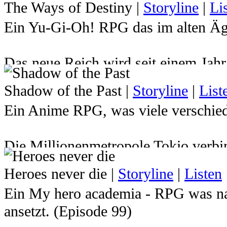
The Ways of Destiny
|
Storyline
|
Li
Ein Yu-Gi-Oh! RPG das im alten Ägy
Das neue Reich wird seit einem Jah
Atemu den Herrscher über das Reich 
Shadow of the Past
|
Storyline
|
List
hat. Dadurch wurde der junge Pharao
Ein Anime RPG, was viele verschied
Milleniumspuzzles gesperrt und sein
Zukunft indessen mussten Yugi und 
Die Millionenmetropole Tokio verbin
Jahren von Atemu verabschieden ... d
kurzem vielleicht noch gar nichts v
ewigen Ruhe gerissen um die Welt er
Heroes never die
|
Storyline
|
Listen
herrschen wie die Gerechtigkeit in 
braucht er seine Freunde, die ihm i
Ein My hero academia - RPG was na
Straßennetzen. Immer in stetem Kamp
wird er auch einige überraschende 
ansetzt. (Episode 99)
Diebe, Schüler, Detektive, Poliziste
Kommst du nach Ägypten und stellst d