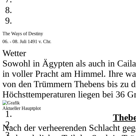
ist möglich. Alles ist erlaubt. Es si
Was erwartet euch auf dieser Insel?
Spielregeln machen.
heraus! Und ein kleiner Tipp: Lasst 
The Ways of Destiny
06. - 08. Juli 1491 v. Chr.
Wetter
Sowohl in Ägypten als auch in Cail
in voller Pracht am Himmel. Ihre wa
von den Trümmern Thebens bis zu d
Höchsttemperaturen liegen bei 36 Gra
Grad runter.
Aktueller Hauptplot
In Kou herrschen am 6. und 7. Juli 
Thebe
Grad. Am 8. des Monats kühlt ein h
Nach der verheerenden Schlacht gege
auf 28 Grad runter. Nachts erreicht 