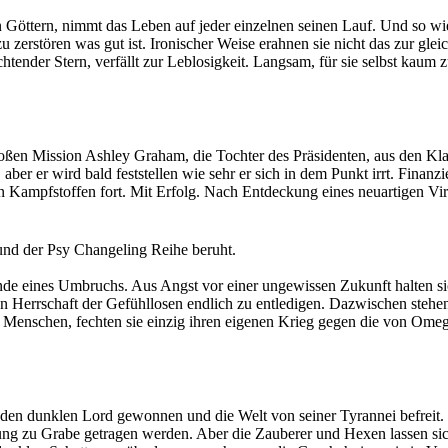
 Göttern, nimmt das Leben auf jeder einzelnen seinen Lauf. Und so w
u zerstören was gut ist. Ironischer Weise erahnen sie nicht das zur gle
gel wachsen.
chtender Stern, verfällt zur Leblosigkeit. Langsam, für sie selbst kaum 
se Galaxie zu erretten. Doch dafür braucht sie Hilfe. Beistand von den
 unbeugsame Glaube an das Gute wie ein reinigendes Licht. Ein Leucht
der Verzweiflung.
ubt wird.
ems, tatsächlich in der Lage diese Welt zu retten und den Abwärtstrud
roßen Mission Ashley Graham, die Tochter des Präsidenten, aus den Kl
 aber er wird bald feststellen wie sehr er sich in dem Punkt irrt. Fi
 Kampfstoffen fort. Mit Erfolg. Nach Entdeckung eines neuartigen Vir
n nach zwei Tagen bricht der Kontakt zu ihm Nahe Denver ab und der A
nd der Psy Changeling Reihe beruht.
n das Ende dieser Stadt in den Arklay Mountains war lediglich der Be
de eines Umbruchs. Aus Angst vor einer ungewissen Zukunft halten sich
Herrschaft der Gefühllosen endlich zu entledigen. Dazwischen stehen d
enschen, fechten sie einzig ihren eigenen Krieg gegen die von Omega 
und ungezügelter Leidenschaft?
n den dunklen Lord gewonnen und die Welt von seiner Tyrannei befreit. 
ung zu Grabe getragen werden. Aber die Zauberer und Hexen lassen sic