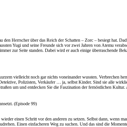
u den Herrscher über das Reich der Schatten – Zorc – besiegt hat. Dad
mussten Yugi und seine Freunde sich vor zwei Jahren von Atemu verabsc
m immer zur Seite standen. Dabei wird er auch einige überraschende Be
 du dich lieber seinen Feinden anschließen um den Thron zu erobern?
kurzem vielleicht noch gar nichts voneinander wussten. Verbrechen her
tektive, Polizisten, Verkäufer … ja, selbst Kinder. Sind sie alle wirkl
Straßen um und entdecken Sie die Faszination der fernöstlichen Kultur. A
 in den Abgrund sehen, blickt er irgendwann zu Ihnen zurück.
d hilf uns, ihre Geheimnisse zu ergründen.
nsetzt. (Episode 99)
wieder einen Schritt vor den anderen zu setzen. Selbst dann, wenn ma
mzudrehen. Einen einfacheren Weg zu suchen. Und das sind die Momente