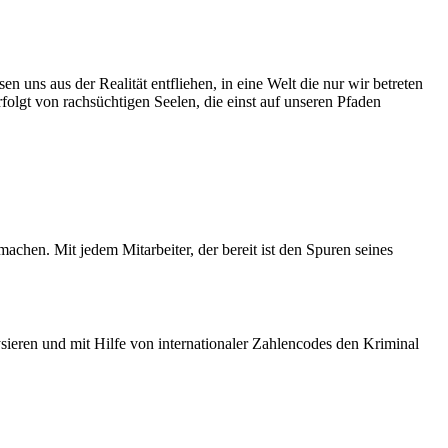
 über unsere eigenen Grenzen hinaus zu wachsen:
Zwischenfällen, die zusehends zu Verunsicherung und Furcht führen.
n uns aus der Realität entfliehen, in eine Welt die nur wir betreten
olgt von rachsüchtigen Seelen, die einst auf unseren Pfaden
nft bringen wird. Eins steht aber wohl fest. Die Schurkenliga ist
edliche Gesellschaft ausholt.
achen. Mit jedem Mitarbeiter, der bereit ist den Spuren seines
len Umständen versuchten zu verbergen.
sieren und mit Hilfe von internationaler Zahlencodes den Kriminal
entrum behandelt. Bessert sich sein Zustand nicht, verbringt er den
unter der Aufsicht der Inspektoren des Amtes für öffentliche