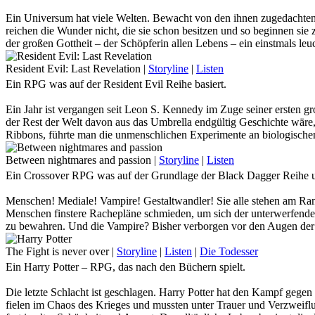
Die Lage scheint vollkommen aussichtslos ...
Ein Universum hat viele Welten. Bewacht von den ihnen zugedachten
reichen die Wunder nicht, die sie schon besitzen und so beginnen sie z
... Als eines Tages den Träumen eines einzelnen Kindes plötzlich Flü
der großen Gottheit – der Schöpferin allen Lebens – ein einstmals leu
erkennen und so entstand ein letzter Wunsch. Ein letzter Versuch, die
In einer Welt voller Leid und Verzweiflung, wirkt der unschuldige,
schenkte. Denn wo Schatten herrscht, wächst Licht aus den Wurzeln 
Resident Evil: Last Revelation
|
Storyline
|
Listen
leblosen Zeichnungen zu reißen, an die schon lange nicht mehr gegla
Ein RPG was auf der Resident Evil Reihe basiert.
Die Entscheidung liegt bei dir.
Doch sind diese Helden, noch frei von den Einflüssen des Sybill-Syst
Licht oder Finsternis.
Ein Jahr ist vergangen seit Leon S. Kennedy im Zuge seiner ersten g
Rettung oder Verdammnis.
der Rest der Welt davon aus das Umbrella endgültig Geschichte wäre,
Finde es gemeinsam mit uns heraus!
Ribbons, führte man die unmenschlichen Experimente an biologischen
Wähle.
Katastrophe zusammen, die Leon wieder auf den Plan ruft. Doch scho
Monaten gegründete – BSAA zum Einsatz rüstet.
Between nightmares and passion
|
Storyline
|
Listen
Ein Crossover RPG was auf der Grundlage der Black Dagger Reihe u
Eines steht fest:
Die Geheimnisse um Raccoon City sind noch lange nicht gelüftet, den
Menschen! Mediale! Vampire! Gestaltwandler! Sie alle stehen am Ran
Menschen finstere Rachepläne schmieden, um sich der unterwerfenden 
zu bewahren. Und die Vampire? Bisher verborgen vor den Augen der M
Wagst du dich also in eine fremde Welt voller Geheimnisse, Intrigen 
The Fight is never over
|
Storyline
|
Listen
|
Die Todesser
Ein Harry Potter – RPG, das nach den Büchern spielt.
Die letzte Schlacht ist geschlagen. Harry Potter hat den Kampf gege
fielen im Chaos des Krieges und mussten unter Trauer und Verzweifl