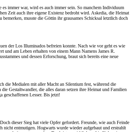
ie es immer war, wird es auch immer sein. So manchem Individuum
ichen Zeit auch ihre eigene Existenz bedroht wird. Askedia, die Heimat
zu bemerken, musste die Göttin ihr grausames Schicksal letztlich doch
 großen und kleinen Helden aus all jenen Welten, denen sie Leben
feuer das es vermag Türen aufzustoßen und waschechte Helden aus
el umzukehren?
auen der Los Illuminados befreien konnte. Nach wie vor geht es wie
nanziert und am Leben erhalten von einem Mann Namens James R.
usstammes und dessen Erforschung, braut sich bereits eine neue
gent verschwindet spurlos, während sich die – erst vor sechs
ginn etwas sehr viel schlimmerem.
 die Medialen mit aller Macht an Silentium fest, während die
ie Gestaltwandler, die alles daran setzen ihre Heimat und Familien
geschaffenen Lesser. Bis jetzt!
Doch dieser Sieg hat viele Opfer gefordert. Freunde, wie auch Feinde
h nicht entmutigen. Hogwarts wurde wieder aufgebaut und erstrahlt