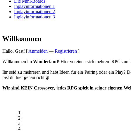
Die Mini-Boards
Inplayinformationen 1
Inplayinformationen 2
Inplayinformationen 3
Willkommen
Hallo, Gast! [
Anmelden
—
Registrieren
]
Willkommen im
Wonderland
! Hier vereinen sich mehrere RPGs unt
Ihr seid zu mehreren und habt Ideen für ein Pairing oder ein Play? 
bist du hier genau richtig!
Wir sind
KEIN Crossover
, jedes RPG spielt in seiner eigenen Wel