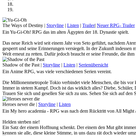
The Ways of Destiny
|
Storyline
|
Listen
|
Trailer
|
Neuer RPG- Trailer
Ein Yu-Gi-Oh! RPG das im alten Ägypten der 18. Dynastie spielt.
Das neue Reich wird seit einem Jahr von Seto geführt, nachdem Atem
gesperrt und seine Erinnerungen versiegelt. In der Zukunft indessen 
Welt erneut zu retten. Dafür jedoch braucht er seine Freunde, die ih
Kommst du nach Ägypten und stellst dich auf seine Seite, oder willst
Shadow of the Past
|
Storyline
|
Listen
|
Serienübersicht
Ein Anime RPG, was viele verschiedenen Serien vereint.
Die Millionenmetropole Tokio verbindet viele Menschen, die bis vor 
Immer in stetem Kampf. Doch ist das wirklich alles? Diebe, Schüler, De
Trauen Sie sich und gesellen Sie sich zu uns. Sehen Sie sich auf den 
dunklen Seiten dieser Stadt zu schauen … Denn wenn Sie lange genug
Heroes never die
|
Storyline
|
Listen
Tauche mit uns im Anime-Crossover - RPG in die riesige Stadt ein un
Ein My hero academia - RPG was nach dem Rücktritt von All Might a
Helden sterben nie!
Ein Satz der einem Hoffnung schenkt. Der einem den Mut gibt immer 
kennen sie alle, diese kleine Stimme, in uns dazu rät doch wieder u