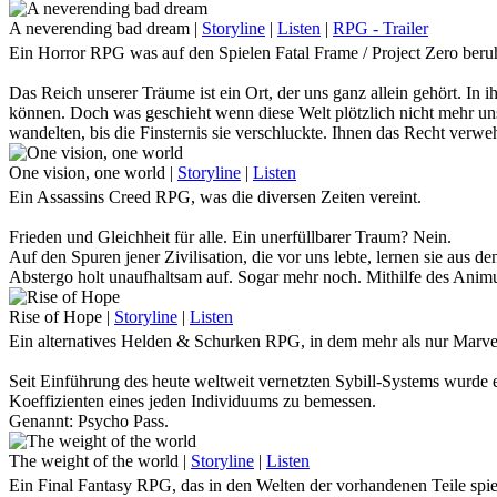
nach vorn zu gehen. Diesem einen Idol nachzueifern, das jeden Tag 
All Might.
A neverending bad dream
|
Storyline
|
Listen
|
RPG - Trailer
Ein Horror RPG was auf den Spielen Fatal Frame / Project Zero beruh
Doch was, wenn eben dieser Held fällt?
Schurken, die sich einst unter dem mächtigen Schatten All Mights du
Das Reich unserer Träume ist ein Ort, der uns ganz allein gehört. In i
Der Ruf nach einem Nachfolger, der dem sich ausbreitenden Chaos Her
können. Doch was geschieht wenn diese Welt plötzlich nicht mehr uns
Die Fußstapfen, die der ewig lächelnde Held hinterlässt sind gewaltig.
wandelten, bis die Finsternis sie verschluckte. Ihnen das Recht verw
noch lange nicht am Ende ihrer finsteren Pläne angelangt und es dürfte
Traust du dich, in unserem Horror - RPG einzuschlafen?
One vision, one world
|
Storyline
|
Listen
Ein Assassins Creed RPG, was die diversen Zeiten vereint.
Frieden und Gleichheit für alle. Ein unerfüllbarer Traum? Nein.
Auf den Spuren jener Zivilisation, die vor uns lebte, lernen sie aus de
Abstergo holt unaufhaltsam auf. Sogar mehr noch. Mithilfe des Animus
Vorfahren zu folgen, kommen sie den Aufenthaltsorten jener Edensplit
Rise of Hope
|
Storyline
|
Listen
Doch was würde geschehen, geriete der Animus außer Kontrolle?
Ein alternatives Helden & Schurken RPG, in dem mehr als nur Marv
Seit Einführung des heute weltweit vernetzten Sybill-Systems wurde 
Koeffizienten eines jeden Individuums zu bemessen.
Genannt: Psycho Pass.
Übersteigt der Psycho Pass einer Person den anerkannten Normalwert, w
Rest seines Lebens als Risikofaktor der restlichen Gesellschaft in Ge
The weight of the world
|
Storyline
|
Listen
Sicherheit zu arbeiten und seinesgleichen zu jagen.
Ein Final Fantasy RPG, das in den Welten der vorhandenen Teile spie