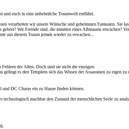
beweist, in allen Menschen steckt ein Held, wenn wir mutig genug sind
t und euch in eine unheimliche Traumwelt entführt.
ckten, kriechen zu Scharen aus ihren Löchern. Vielerorts kommt es zu 
hnen verarbeiten wir unsere Wünsche und geheimsten Fantasien. Sie lasse
r werden kann, wird stetig lauter.
 gehört? Wir Fremde sind, die inmitten eines Albtraums erwachen? Verf
 Und so schwer es auch ist, es bleibt lediglich abzuwarten was die Zuku
ehrte aus diesem Traum jemals wieder zu erwachen...
 nur eine Frage der Zeit sein, bis sie zum erneuten Schlag gegen die fri
n Fehlern der Alten. Doch sind sie nicht die einzigen.
 gelingt es den Templern sich das Wissen der Assassinen zu eigen zu m
ter näher, die die Alten zurück ließen und die die Assassinen unter al
el und DC Charas ein zu Hause finden können.
es technologisch machbar den Zustand der menschlichen Seele zu analy
ird er als latenter Verbrecher inhaftiert und in einem Rehabilitationsz
fangenschaft. Oder er bekommt die Chance als sogenannter Vollstrecker 
lt.