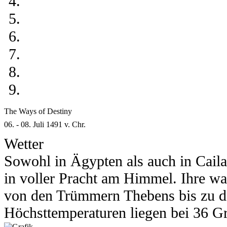
Gefühle und allem, was eure Vorstell
Süßigkeitenstadt die man sich vorste
Bist auch du ein Wesen? Dann komm
Zu eurem Glück geschieht das Unglü
durch den blutigen Sand einer Glad
Hause, wo der Phönix seine flammen
Insel. Ihr Name: Isla Nublar.
Der Bereich für Pairings, Zweierpla
das nächste in einer verdrehten Versi
sich bedenkenlos in die Lüfte erheb
ist möglich. Alles ist erlaubt. Es si
Was erwartet euch auf dieser Insel?
Spielregeln machen.
heraus! Und ein kleiner Tipp: Lasst 
The Ways of Destiny
06. - 08. Juli 1491 v. Chr.
Wetter
Sowohl in Ägypten als auch in Cail
in voller Pracht am Himmel. Ihre wa
von den Trümmern Thebens bis zu d
Höchsttemperaturen liegen bei 36 Gra