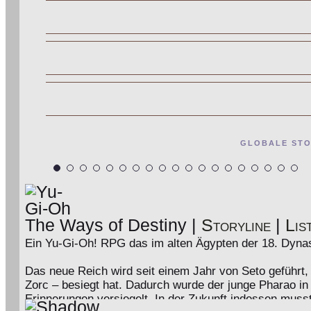
GLOBALE STO
The Ways of Destiny
|
Storyline
|
Lis
Ein Yu-Gi-Oh! RPG das im alten Ägypten der 18. Dynast
Das neue Reich wird seit einem Jahr von Seto geführt
Zorc – besiegt hat. Dadurch wurde der junge Pharao in
Erinnerungen versiegelt. In der Zukunft indessen mus