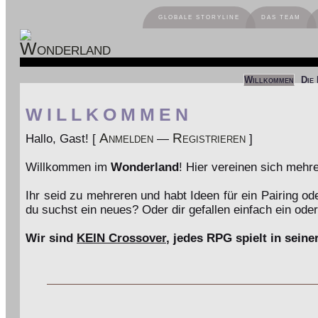
GLOBALE STORYLINE
DAS TEAM
Willkommen
Die
WILLKOMMEN
Anmelden
Registrieren
Hallo, Gast! [
—
]
Willkommen im
Wonderland
! Hier vereinen sich meh
Ihr seid zu mehreren und habt Ideen für ein Pairing o
du suchst ein neues? Oder dir gefallen einfach ein ode
Wir sind
KEIN Crossover
, jedes RPG spielt in seine