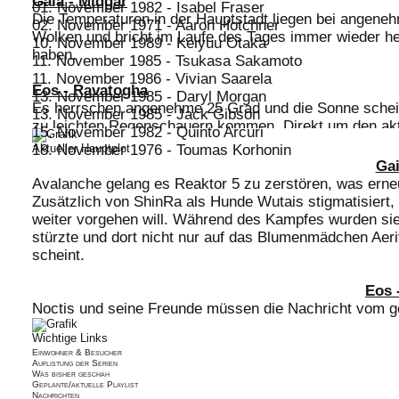
Gaia - Midgar
01. November 1982 - Isabel Fraser
Die Temperaturen in der Hauptstadt liegen bei angeneh
02. November 1971 - Aaron Hotchner
Wolken und bricht im Laufe des Tages immer wieder her
10. November 1989 - Keiyuu Otaka
haben.
11. November 1985 - Tsukasa Sakamoto
11. November 1986 - Vivian Saarela
Eos - Ravatogha
13. November 1985 - Daryl Morgan
Es herrschen angenehme 25 Grad und die Sonne schein
13. November 1985 - Jack Gibson
zu leichten Regenschauern kommen. Direkt um den akt
15. November 1982 - Quinto Arcuri
Aktueller Hauptplot
18. November 1976 - Toumas Korhonin
Balamb
Gai
19. November 1993 - Frazer
Die Temperaturen liegen um die 20 Grad und es kommt
Avalanche gelang es Reaktor 5 zu zerstören, was erne
19. November 1995 - Mike Montgomery
Zusätzlich von ShinRa als Hunde Wutais stigmatisiert,
19. November 1995 - Tyler Blackwell
weiter vorgehen will. Während des Kampfes wurden sie 
21. November 1978 - Brendan Byrne
stürzte und dort nicht nur auf das Blumenmädchen Aerit
23. November 1977 - Sherlock Holmes
scheint.
Eos 
Noctis und seine Freunde müssen die Nachricht vom 
Nifelheim noch verdauen, als sie von der Meldacio Jäge
Wichtige Links
machen sie sich auf den Weg zum Ravatogha, ohne zu a
Einwohner & Besucher
finden werden.
Auflistung der Serien
Was bisher geschah
Geplante/aktuelle Playlist
Nachrichten