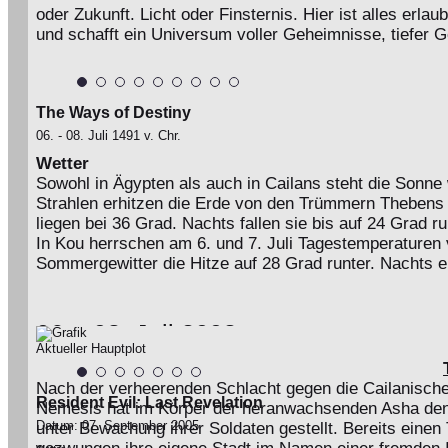
oder Zukunft. Licht oder Finsternis. Hier ist alles erla
und schafft ein Universum voller Geheimnisse, tiefer G
Der Bereich für Pairings, Zweierplays oder kleinere Gr
The Ways of Destiny
06. - 08. Juli 1491 v. Chr.
Wetter
Sowohl in Ägypten als auch in Cailans steht die Sonne
Strahlen erhitzen die Erde von den Trümmern Thebens
liegen bei 36 Grad. Nachts fallen sie bis auf 24 Grad ru
In Kou herrschen am 6. und 7. Juli Tagestemperaturen 
Sommergewitter die Hitze auf 28 Grad runter. Nachts e
06. - 08. Juli 2003
Aktueller Hauptplot
Wetter
Die Tage in Domino City sind sonnig und weitgehend Wi
Nach der verheerenden Schlacht gegen die Cailanische A
kühlt sich auf gute 24 Grad runter.
Resident Evil: Last Revelation
Nemesis hat im Körper der heranwachsenden Asha den
Datum: 07. September 2005
unter Bewachung ihrer Soldaten gestellt. Bereits eine