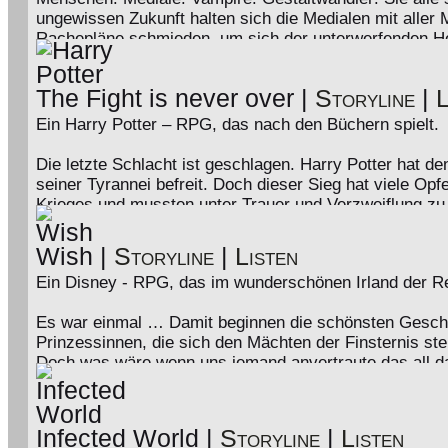
Die Geheimnisse um Raccoon City sind noch lange nicht
ungewissen Zukunft halten sich die Medialen mit aller 
Mountains war lediglich der Beginn etwas sehr viel sc
Rachepläne schmieden, um sich der unterwerfenden Her
stehen die Gestaltwandler, die alles daran setzen ihr
verborgen vor den Augen der Menschen, fechten sie ei
The Fight is never over
|
Storyline
|
L
Lesser. Bis jetzt!
Ein Harry Potter – RPG, das nach den Büchern spielt.
Wagst du dich also in eine fremde Welt voller Geheimn
Die letzte Schlacht ist geschlagen. Harry Potter hat 
seiner Tyrannei befreit. Doch dieser Sieg hat viele Op
Krieges und mussten unter Trauer und Verzweiflung zu
sich nicht entmutigen. Hogwarts wurde wieder aufgebaut
alltägliche Leben beginnt die dunklen Schatten zu übe
Wish
|
Storyline
|
Listen
geraten werden. Doch ist es wirklich so friedlich, wie 
Ein Disney - RPG, das im wunderschönen Irland der Real
besiegt ist?
Es war einmal … Damit beginnen die schönsten Geschic
Prinzessinnen, die sich den Mächten der Finsternis stel
Doch was wäre wenn uns jemand anvertraute das all d
Irlands lieben Legenden und Erzählungen ihres Volkes,
Dabei hat es bereits begonnen. Am abendlichen Himmel d
Sternschnuppenschauer auf die Stadt Galway hinab. Je
Infected World
|
Storyline
|
Listen
in ihrer Welt erlag und durch die Grenzen zwischen Fan