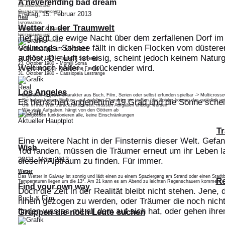
A neverending bad dream
28. Mai 1980 - Steven Valentine-Crowley
Ideensammlung
Charakterwerkstatt
Freitag, 15. Februar 2013
Real
Information
Wetter in der Traumwelt
Charaktere & Avatare
Ideensammlung
Tief liegt die ewige Nacht über dem zerfallenen Dorf im
Charakterwerkstatt
Vollmonds. Schnee fällt in dicken Flocken vom düster
Geburtstage im Oktober
auflöst. Die Luft ist eisig, scheint jedoch keinem Natu
13. Oktober 1978 – Tsubasa Sumeragi
23. Oktober 1980 – Momiji Soma
Welt noch kälter ... drückender wird.
24. Oktober 1980 - Persephone Fawley
31. Oktober 1980 – Cassiopeia Lestrange
Real
Los Angeles
~ Eigentlich ist jeder Charakter aus Buch, Film, Serien oder selbst erfunden spielbar -> Multicrosso
Es herrschen angenehme 19 Grad und die Sonne schein
~ Sie haben keinen Einfluss, auf welchen Charakter sie treffen (die Spieler können das natürlich un
~ Um in ihre Welt zurückzukommen, müssen Aufgaben erledigt werden
~ Wie viele Aufgaben, hängt von den Göttern ab
~ Fähigkeiten funktionieren alle, keine Einschränkungen
Aktueller Hauptplot
Tokio
T
Kühle Luft und starker Wind hält die Stadt gefangen 
Eine weitere Nacht in der Finsternis dieser Welt. Gef
über regnet es in Strömen sodass es doch ratsamer ist
Wish
Tod fanden, müssen die Träumer erneut um ihr Leben l
20/21. März 2013
diesem Alptraum zu finden. Für immer.
Wetter
Das Wetter in Galway ist sonnig und lädt einen zu einem Spaziergang am Strand oder einen Stad
Re
Temperaturen liegen um die 13°. Am 21 kann es am Abend zu leichten Regenschauern kommen.
Find your own way
Doch die Zeit in der Realität bleibt nicht stehen. Jene
Buch & Film
hinein gezogen zu werden, oder Träumer die noch nicht 
finden was es mit all dem auf sich hat, oder gehen ih
Gruppen die noch Leute suchen