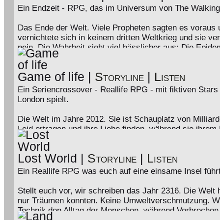
Ein Endzeit - RPG, das im Universum von The Walking 
Trau dich und lass dich fallen in eine fantastische We
Fantasiens das Chaos zu besiegen, bevor es alles Gute
Das Ende der Welt. Viele Propheten sagten es voraus 
Bösen an? Die Entscheidung liegt bei dir.
vernichtete sich in keinem dritten Weltkrieg und sie 
nein. Die Wahrheit sieht viel hässlicher aus: Die Epid
einmal standen die Toten wieder auf und die Hölle brac
liegen. Und das Resultat? Das Militär – zerschlagen. Die
Game of life
|
Storyline
|
Listen
keinen sicheren Ort mehr, den man sich nicht selbst v
Heilungsmöglichkeit gibt. Scheiße, man weiß ja noch ni
Ein Seriencrossover - Reallife RPG - mit fiktiven Sta
trägt, gleich ob tot oder lebendig.
London spielt.
Also wir würden euch ja gerne einladen, aber ... wer hie
Die Welt im Jahre 2012. Sie ist Schauplatz von Milliar
oder schlichtweg genauso verrückt sein wie wir.
Leid ertragen und ihre Liebe finden, während sie ihrem 
Atem halten und den Verstand derer herausfordern, die 
Gewalt, Trauer, Schmerz, Stolz, Gier … Überall lauer
Lost World
|
Storyline
|
Listen
manchmal – wenn man fest genug daran glaubt – werd
Ein Reallife RPG was euch auf eine einsame Insel führt
Folge deinem eigenen Weg. Versuche in der Stadt der
London, oder reise nach Tokio, ins ferne Zentrum im L
Stellt euch vor, wir schreiben das Jahr 2316. Die Welt
vollem Herzen. Dann gibt es keinen Grund irgendwann 
nur Träumen konnten. Keine Umweltverschmutzung. We
Technik den Alltag der Menschen, während Verbrechen 