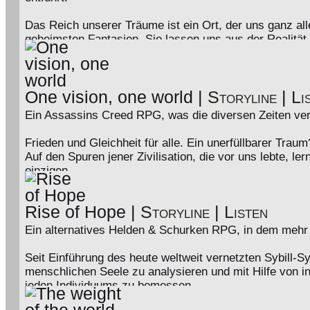
Doch was, wenn eben dieser Held fällt?
Schurken, die sich einst unter dem mächtigen Schatten
Das Reich unserer Träume ist ein Ort, der uns ganz all
Vielerorts kommt es zu Zwischenfällen, die zusehends
geheimsten Fantasien. Sie lassen uns aus der Realität 
Nachfolger, der dem sich ausbreitenden Chaos Herr wer
geschieht wenn diese Welt plötzlich nicht mehr uns ge
Die Fußstapfen, die der ewig lächelnde Held hinterlässt
erwachen? Verfolgt von rachsüchtigen Seelen, die einst
abzuwarten was die Zukunft bringen wird. Eins steht ab
verschluckte. Ihnen das Recht verwehrte aus diesem T
ihrer finsteren Pläne angelangt und es dürfte nur eine 
One vision, one world
|
Storyline
|
Li
friedliche Gesellschaft ausholt.
Traust du dich, in unserem Horror - RPG einzuschlafe
Ein Assassins Creed RPG, was die diversen Zeiten ver
Frieden und Gleichheit für alle. Ein unerfüllbarer Traum
Auf den Spuren jener Zivilisation, die vor uns lebte, le
einzigen.
Abstergo holt unaufhaltsam auf. Sogar mehr noch. Mith
Assassinen zu eigen zu machen. Mit jedem Mitarbeiter, 
Rise of Hope
|
Storyline
|
Listen
kommen sie den Aufenthaltsorten jener Edensplitter näh
allen Umständen versuchten zu verbergen.
Ein alternatives Helden & Schurken RPG, in dem mehr
Doch was würde geschehen, geriete der Animus außer 
Seit Einführung des heute weltweit vernetzten Sybill
menschlichen Seele zu analysieren und mit Hilfe von in
jeden Individuums zu bemessen.
Genannt: Psycho Pass.