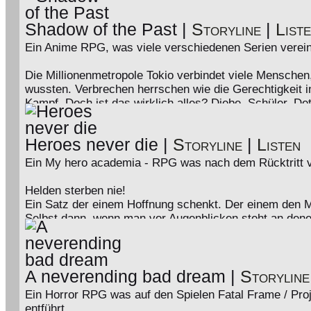
verabschieden ... doch jetzt wird er aus seiner ewigen
braucht er seine Freunde, die ihm immer zur Seite sta
Shadow of the Past
|
Storyline
|
List
Bekanntschaften machen.
Kommst du nach Ägypten und stellst dich auf seine Seit
Ein Anime RPG, was viele verschiedenen Serien verein
den Thron zu erobern?
Die Millionenmetropole Tokio verbindet viele Menschen,
wussten. Verbrechen herrschen wie die Gerechtigkeit 
Kampf. Doch ist das wirklich alles? Diebe, Schüler, Dete
wirklich nur das was sie zu sein scheinen?
Trauen Sie sich und gesellen Sie sich zu uns. Sehen S
Heroes never die
|
Storyline
|
Listen
der fernöstlichen Kultur. Aber Achtung! Lassen Sie sich 
zu schauen … Denn wenn Sie lange genug in den Abgrun
Ein My hero academia - RPG was nach dem Rücktritt vo
Tauche mit uns im Anime-Crossover - RPG in die riesig
Helden sterben nie!
Ein Satz der einem Hoffnung schenkt. Der einem den Mu
Selbst dann, wenn man vor Augenblicken steht an denen
Stimme, in uns dazu rät doch wieder umzudrehen. Ein
denen wir uns selbst Mut zusprechen. Uns anpeitschen
das jeden Tag beweist, in allen Menschen steckt ein H
hinaus zu wachsen:
A neverending bad dream
|
Storyline
All Might.
Ein Horror RPG was auf den Spielen Fatal Frame / Proj
entführt.