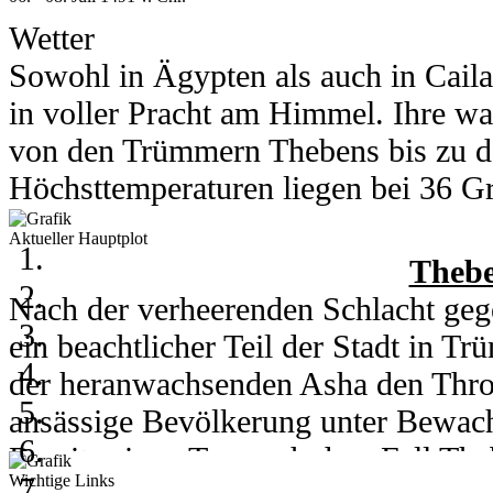
Was erwartet euch auf dieser Insel?
Wetter
heraus! Und ein kleiner Tipp: Lasst 
Sowohl in Ägypten als auch in Cail
in voller Pracht am Himmel. Ihre wa
von den Trümmern Thebens bis zu d
Höchsttemperaturen liegen bei 36 Gra
Grad runter.
Aktueller Hauptplot
In Kou herrschen am 6. und 7. Juli 
Thebe
Grad. Am 8. des Monats kühlt ein h
Nach der verheerenden Schlacht gege
auf 28 Grad runter. Nachts erreicht 
ein beachtlicher Teil der Stadt in 
der heranwachsenden Asha den Thro
ansässige Bevölkerung unter Bewachu
06. - 08. Juli 2003
Bereits einen Tag nach dem Fall Th
Wichtige Links