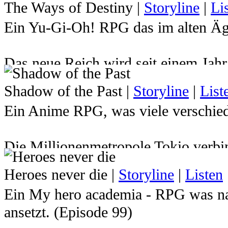
The Ways of Destiny
|
Storyline
|
Li
Ein Yu-Gi-Oh! RPG das im alten Ägy
Das neue Reich wird seit einem Jah
Atemu den Herrscher über das Reich 
Shadow of the Past
|
Storyline
|
List
hat. Dadurch wurde der junge Pharao
Ein Anime RPG, was viele verschied
Milleniumspuzzles gesperrt und sein
Zukunft indessen mussten Yugi und 
Die Millionenmetropole Tokio verbin
Jahren von Atemu verabschieden ... d
kurzem vielleicht noch gar nichts v
ewigen Ruhe gerissen um die Welt er
Heroes never die
|
Storyline
|
Listen
herrschen wie die Gerechtigkeit in 
braucht er seine Freunde, die ihm i
Ein My hero academia - RPG was na
Straßennetzen. Immer in stetem Kamp
wird er auch einige überraschende 
ansetzt. (Episode 99)
Diebe, Schüler, Detektive, Poliziste
Kommst du nach Ägypten und stellst d