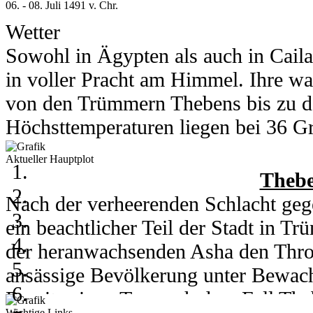
06. - 08. Juli 1491 v. Chr.
Wetter
Sowohl in Ägypten als auch in Cail
in voller Pracht am Himmel. Ihre wa
von den Trümmern Thebens bis zu d
Höchsttemperaturen liegen bei 36 Gra
Grad runter.
Aktueller Hauptplot
In Kou herrschen am 6. und 7. Juli 
Thebe
Grad. Am 8. des Monats kühlt ein h
Nach der verheerenden Schlacht gege
auf 28 Grad runter. Nachts erreicht 
ein beachtlicher Teil der Stadt in 
der heranwachsenden Asha den Thro
ansässige Bevölkerung unter Bewachu
06. - 08. Juli 2003
Bereits einen Tag nach dem Fall Th
Wichtige Links