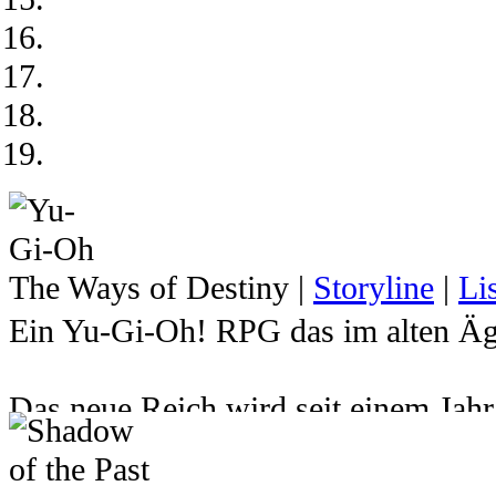
The Ways of Destiny
|
Storyline
|
Li
Ein Yu-Gi-Oh! RPG das im alten Ägy
Das neue Reich wird seit einem Jah
Atemu den Herrscher über das Reich 
hat. Dadurch wurde der junge Pharao