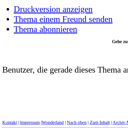
Druckversion anzeigen
Thema einem Freund senden
Thema abonnieren
Gehe zu
Benutzer, die gerade dieses Thema 
Kontakt
|
Impressum
|
Wonderland
|
Nach oben
|
Zum Inhalt
|
Archiv