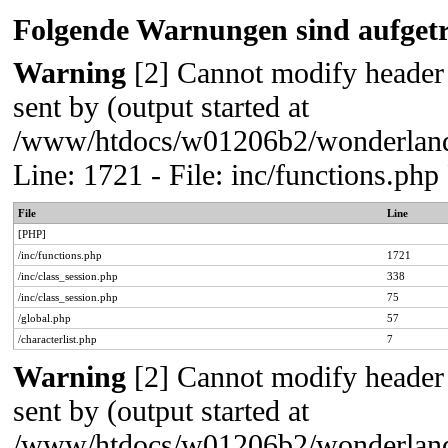
Folgende Warnungen sind aufgetr
Warning
[2] Cannot modify header 
sent by (output started at
/www/htdocs/w01206b2/wonderland/
Line: 1721 - File: inc/functions.p
File
Line
[PHP]
/inc/functions.php
1721
/inc/class_session.php
338
/inc/class_session.php
75
/global.php
57
/characterlist.php
7
Warning
[2] Cannot modify header 
sent by (output started at
/www/htdocs/w01206b2/wonderland/