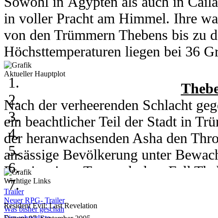
Sowohl in Ägypten als auch in Cail
in voller Pracht am Himmel. Ihre wa
von den Trümmern Thebens bis zu d
Höchsttemperaturen liegen bei 36 Gra
Grad runter.
Aktueller Hauptplot
In Kou herrschen am 6. und 7. Juli 
Thebe
Grad. Am 8. des Monats kühlt ein h
Nach der verheerenden Schlacht gege
auf 28 Grad runter. Nachts erreicht 
ein beachtlicher Teil der Stadt in 
der heranwachsenden Asha den Thro
ansässige Bevölkerung unter Bewachu
06. - 08. Juli 2003
Bereits einen Tag nach dem Fall Th
Wichtige Links
Wetter
gezwungen ihre eigene Stadt im Nam
Trailer
Die Tage in Domino City sind sonni
wieder aufzubauen.
Neuer RPG- Trailer
Resident Evil: Last Revelation
Was bisher geschah
Einwohnerliste