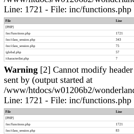
Line: 1721 - File: inc/functions.p
File
Line
[PHP]
/inc/functions.php
1721
/inc/class_session.php
343
/inc/class_session.php
75
/global.php
57
/characterlist.php
7
Warning
[2] Cannot modify header 
sent by (output started at
/www/htdocs/w01206b2/wonderland/
Line: 1721 - File: inc/functions.p
File
Line
[PHP]
/inc/functions.php
1721
/inc/class_session.php
83