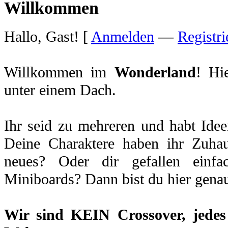
Willkommen
Hallo, Gast! [
Anmelden
—
Registri
Willkommen im
Wonderland
! Hi
unter einem Dach.
Ihr seid zu mehreren und habt Idee
Deine Charaktere haben ihr Zuhau
neues? Oder dir gefallen einfa
Miniboards? Dann bist du hier genau
Wir sind
KEIN Crossover
, jede