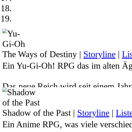
The Ways of Destiny
|
Storyline
|
Li
Ein Yu-Gi-Oh! RPG das im alten Ägy
Das neue Reich wird seit einem Jah
Atemu den Herrscher über das Reich 
hat. Dadurch wurde der junge Pharao
Shadow of the Past
|
Storyline
|
List
Milleniumspuzzles gesperrt und sein
Ein Anime RPG, was viele verschied
Zukunft indessen mussten Yugi und 