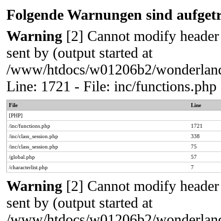
Folgende Warnungen sind aufgetr
Warning
[2] Cannot modify header 
sent by (output started at
/www/htdocs/w01206b2/wonderland/
Line: 1721 - File: inc/functions.p
File
Line
[PHP]
/inc/functions.php
1721
/inc/class_session.php
338
/inc/class_session.php
75
/global.php
57
/characterlist.php
7
Warning
[2] Cannot modify header 
sent by (output started at
/www/htdocs/w01206b2/wonderland/