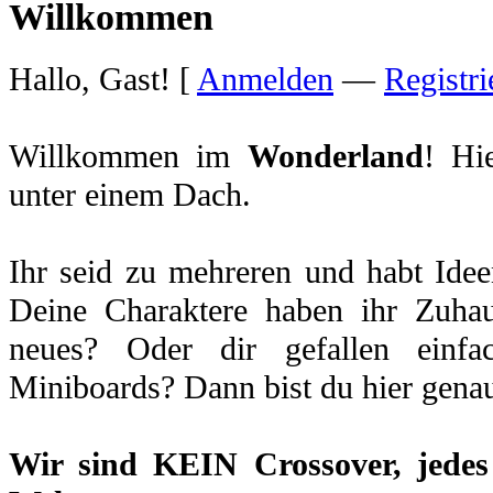
Willkommen
Hallo, Gast! [
Anmelden
—
Registri
Willkommen im
Wonderland
! Hi
unter einem Dach.
Ihr seid zu mehreren und habt Idee
Deine Charaktere haben ihr Zuhau
neues? Oder dir gefallen einfa
Miniboards? Dann bist du hier genau
Wir sind
KEIN Crossover
, jede