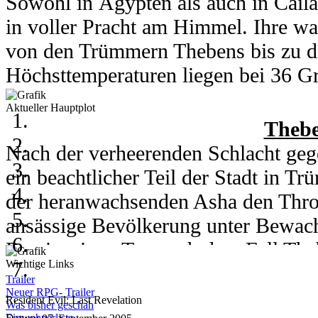
Sowohl in Ägypten als auch in Cail
in voller Pracht am Himmel. Ihre wa
von den Trümmern Thebens bis zu d
Höchsttemperaturen liegen bei 36 Gra
Grad runter.
Aktueller Hauptplot
In Kou herrschen am 6. und 7. Juli 
Thebe
Grad. Am 8. des Monats kühlt ein h
Nach der verheerenden Schlacht gege
auf 28 Grad runter. Nachts erreicht 
ein beachtlicher Teil der Stadt in 
der heranwachsenden Asha den Thro
ansässige Bevölkerung unter Bewachu
06. - 08. Juli 2003
Bereits einen Tag nach dem Fall Th
Wichtige Links
Wetter
gezwungen ihre eigene Stadt im Nam
Trailer
Die Tage in Domino City sind sonni
wieder aufzubauen.
Neuer RPG- Trailer
Resident Evil: Last Revelation
Was bisher geschah
Einwohnerliste