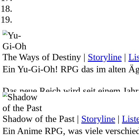
The Ways of Destiny
|
Storyline
|
Li
Ein Yu-Gi-Oh! RPG das im alten Ägy
Das neue Reich wird seit einem Jah
Atemu den Herrscher über das Reich 
hat. Dadurch wurde der junge Pharao
Shadow of the Past
|
Storyline
|
List
Milleniumspuzzles gesperrt und sein
Ein Anime RPG, was viele verschied
Zukunft indessen mussten Yugi und 