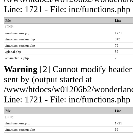
Line: 1721 - File: inc/functions.p
File
Line
[PHP]
/inc/functions.php
1721
/inc/class_session.php
343
/inc/class_session.php
75
/global.php
57
/characterlist.php
7
Warning
[2] Cannot modify header 
sent by (output started at
/www/htdocs/w01206b2/wonderland/
Line: 1721 - File: inc/functions.p
File
Line
[PHP]
/inc/functions.php
1721
/inc/class_session.php
83